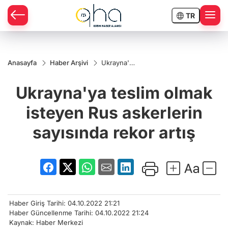
TR
Anasayfa
Haber Arşivi
Ukrayna'ya
teslim
olmak
Ukrayna'ya teslim olmak
isteyen
Rus
askerlerin
isteyen Rus askerlerin
sayısında
rekor artış
sayısında rekor artış
Haber Giriş Tarihi: 04.10.2022 21:21
Haber Güncellenme Tarihi: 04.10.2022 21:24
Kaynak: Haber Merkezi