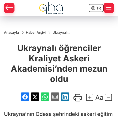
TR
Anasayfa
Haber Arşivi
Ukraynalı
öğrenciler
Kraliyet Askeri
Ukraynalı öğrenciler
Akademisi’nden
mezun oldu
Kraliyet Askeri
Akademisi’nden mezun
oldu
Ukrayna’nın Odesa şehrindeki askeri eğitim