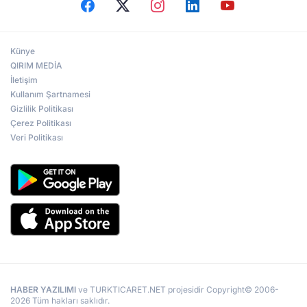
Künye
QIRIM MEDİA
İletişim
Kullanım Şartnamesi
Gizlilik Politikası
Çerez Politikası
Veri Politikası
HABER YAZILIMI
ve TURKTICARET.NET projesidir Copyright© 2006-
2026 Tüm hakları saklıdır.