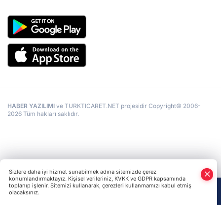
HABER YAZILIMI
ve TURKTICARET.NET projesidir Copyright© 2006-
2026 Tüm hakları saklıdır.
Sizlere daha iyi hizmet sunabilmek adına sitemizde çerez
konumlandırmaktayız. Kişisel verileriniz, KVKK ve GDPR kapsamında
toplanıp işlenir. Sitemizi kullanarak, çerezleri kullanmamızı kabul etmiş
olacaksınız.
Anasayfa
Haber Ara
Yazarlar