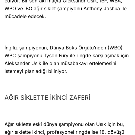
ediyor. Bir sonraki maçta Oleksandr Usık, IBF, WBA,
WBO ve IBO ağır sıklet şampiyonu Anthony Joshua ile
mücadele edecek.
İngiliz şampiyonun, Dünya Boks Örgütü’nden (WBO)
WBC şampiyonu Tyson Fury ile ringde karşılaşmak için
Aleksander Usık ile olan müsabakayı ertelemesini
istemeyi planladığı biliniyor.
AĞIR SİKLETTE İKİNCİ ZAFERİ
Ağır sıklette eski dünya şampiyonu olan Usık için bu,
ağır sıklette ikinci, profesyonel ringde ise 18. dövüşü