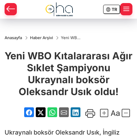
TR
Anasayfa
Haber Arşivi
Yeni WBO
Kıtalararası
Ağır Sıklet
Yeni WBO Kıtalararası Ağır
Şampiyonu
Ukraynalı
boksör
Sıklet Şampiyonu
Oleksandr
Usık oldu!
Ukraynalı boksör
Oleksandr Usık oldu!
Ukraynalı boksör Oleksandr Usık, İngiliz