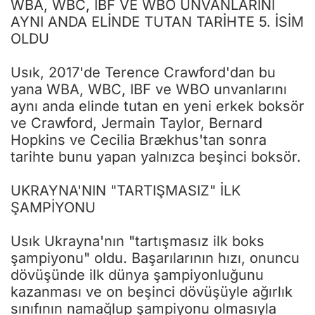
WBA, WBC, IBF VE WBO ÜNVANLARINI
AYNI ANDA ELİNDE TUTAN TARİHTE 5. İSİM
OLDU
Usık, 2017'de Terence Crawford'dan bu
yana WBA, WBC, IBF ve WBO unvanlarını
aynı anda elinde tutan en yeni erkek boksör
ve Crawford, Jermain Taylor, Bernard
Hopkins ve Cecilia Brækhus'tan sonra
tarihte bunu yapan yalnızca beşinci boksör.
UKRAYNA'NIN "TARTIŞMASIZ" İLK
ŞAMPİYONU
Usık Ukrayna'nın "tartışmasız ilk boks
şampiyonu" oldu. Başarılarının hızı, onuncu
dövüşünde ilk dünya şampiyonluğunu
kazanması ve on beşinci dövüşüyle ​​ağırlık
sınıfının namağlup şampiyonu olmasıyla