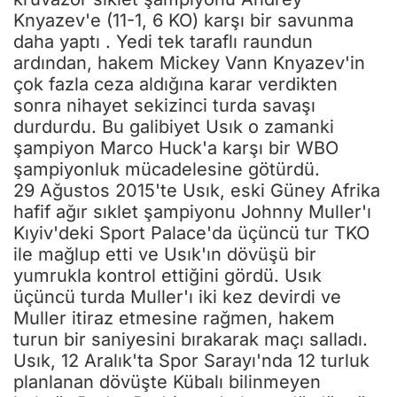
Knyazev'e (11-1, 6 KO) karşı bir savunma
daha yaptı . Yedi tek taraflı raundun
ardından, hakem Mickey Vann Knyazev'in
çok fazla ceza aldığına karar verdikten
sonra nihayet sekizinci turda savaşı
durdurdu. Bu galibiyet Usık o zamanki
şampiyon Marco Huck'a karşı bir WBO
şampiyonluk mücadelesine götürdü.
29 Ağustos 2015'te Usık, eski Güney Afrika
hafif ağır sıklet şampiyonu Johnny Muller'ı
Kıyiv'deki Sport Palace'da üçüncü tur TKO
ile mağlup etti ve Usık'ın dövüşü bir
yumrukla kontrol ettiğini gördü. Usık
üçüncü turda Muller'ı iki kez devirdi ve
Muller itiraz etmesine rağmen, hakem
turun bir saniyesini bırakarak maçı salladı.
Usık, 12 Aralık'ta Spor Sarayı'nda 12 turluk
planlanan dövüşte Kübalı bilinmeyen