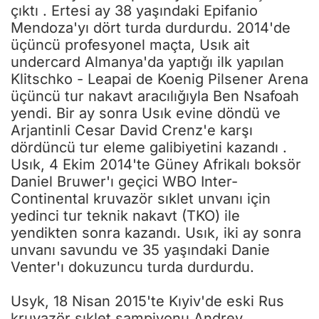
çıktı . Ertesi ay 38 yaşındaki Epifanio
Mendoza'yı dört turda durdurdu. 2014'de
üçüncü profesyonel maçta, Usık ait
undercard Almanya'da yaptığı ilk yapılan
Klitschko - Leapai de Koenig Pilsener Arena
üçüncü tur nakavt aracılığıyla Ben Nsafoah
yendi. Bir ay sonra Usık evine döndü ve
Arjantinli Cesar David Crenz'e karşı
dördüncü tur eleme galibiyetini kazandı .
Usık, 4 Ekim 2014'te Güney Afrikalı boksör
Daniel Bruwer'ı geçici WBO Inter-
Continental kruvazör sıklet unvanı için
yedinci tur teknik nakavt (TKO) ile
yendikten sonra kazandı. Usık, iki ay sonra
unvanı savundu ve 35 yaşındaki Danie
Venter'ı dokuzuncu turda durdurdu.
Usyk, 18 Nisan 2015'te Kıyiv'de eski Rus
kruvazör sıklet şampiyonu Andrey