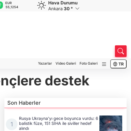
Hava Durumu
GBP
CHF
CAD
RUB
A
64,3468
59,0083
34,1883
0,5822
1
Ankara
30 °
Yazarlar
Video Galeri
Foto Galeri
TR
ençlere destek
Son Haberler
Rusya Ukrayna'yı gece boyunca vurdu: 6
balistik füze, 151 SİHA ile siviller hedef
alındı