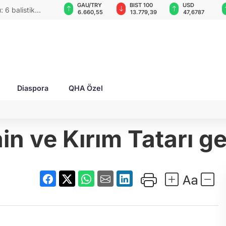
GAU/TRY
BIST 100
USD
EUR
du: 4 yaşındaki
6.660,55
13.779,39
47,6787
55,1254
Diaspora
QHA Özel
n ve Kırım Tatarı g