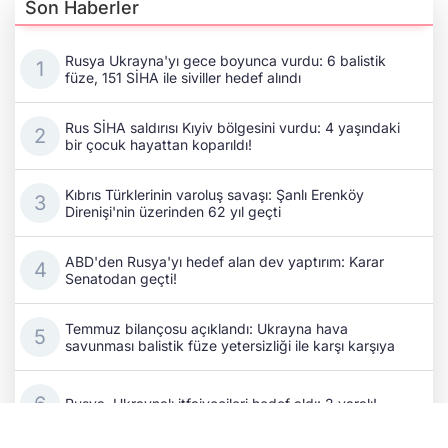
Son Haberler
Rusya Ukrayna'yı gece boyunca vurdu: 6 balistik
füze, 151 SİHA ile siviller hedef alındı
Rus SİHA saldırısı Kıyiv bölgesini vurdu: 4 yaşındaki
bir çocuk hayattan koparıldı!
Kıbrıs Türklerinin varoluş savaşı: Şanlı Erenköy
Direnişi'nin üzerinden 62 yıl geçti
ABD'den Rusya'yı hedef alan dev yaptırım: Karar
Senatodan geçti!
Temmuz bilançosu açıklandı: Ukrayna hava
savunması balistik füze yetersizliği ile karşı karşıya
Rusya, Ukraynalı itfaiyecileri hedef aldı: 2 yaralı!