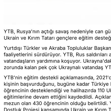
YTB, Rusya'nın açtığı savaş nedeniyle can güv
Ukrain ve Kırım Tatarı gençlere eğitim deste
Yurtdışı Türkler ve Akraba Topluluklar Başkan
faaliyetlerini sürdürüyor. YTB, Rus saldırılar
vatandaşların yardımına koşuyor. Ukrayna'dak
zorunda kalan pek çok Ukraynalı vatandaş Y
YTB'nin eğitim destekli açıklamasında, 2021'
kişinin başvurduğunu, bugüne kadar Türkiye
öğrencinin desteklendiği ve halihazırda 110 U
eğitimlerine devam ettiğini kaydedildi. Açıkl
mezun olan 430 öğrencinin olduğu belirtildi. 
Dostluk Projesi kapsamında Ukrain ve Kırım T