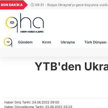
GEL
TND
BGN
VND
SON DAKİKA
08:58 - Rus SİHA saldırısı Kıyiv bölgesini vur
49
18,2677
16,3788
27,9743
0,0018
bir çocuk hayattan koparıldı!
Gündem
Kırım
Ukrayna
Türk Dünyası
YTB'den Ukrai
Haber Giriş Tarihi: 24.08.2022 09:00
Haber Güncellenme Tarihi: 23.08.2022 23:23