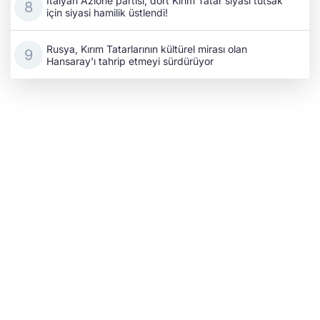
İtalyan Azione partisi, dört Kırım Tatar siyasi tutsak
için siyasi hamilik üstlendi!
Rusya, Kırım Tatarlarının kültürel mirası olan
Hansaray'ı tahrip etmeyi sürdürüyor