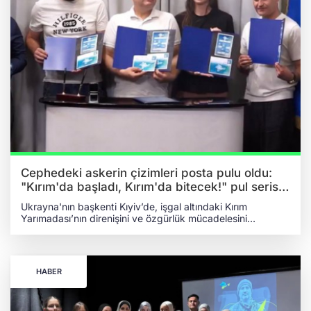
Cephedeki askerin çizimleri posta pulu oldu:
"Kırım'da başladı, Kırım'da bitecek!" pul serisi
Kıyiv'de tanıtıldı
Ukrayna'nın başkenti Kıyiv’de, işgal altındaki Kırım
Yarımadası’nın direnişini ve özgürlük mücadelesini
simgeleyen "Kırım’da başladı, Kırım’da bitecek!" adlı yeni
bir posta pulu serisi tanıtıldı. Söz konusu özel proje, Kırım
Tatar Kaynak Merkezi ile #LiberateCrimea hareketi
aktivistlerinin ortak girişimiyle hayata geçirildi. GENÇ
HABER
AKTİVİSTLERİN FİKİRLERİ CEPHEDEKİ SANATÇIYLA
HAYAT BULDU Pulların sanatsal tasarımını, aynı zamanda
Ukrayna Silahlı Kuvvetlerinde asker olarak görev yapan