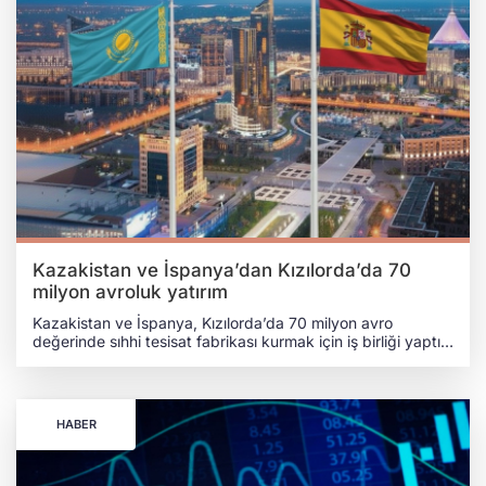
Kazakistan ve İspanya’dan Kızılorda’da 70
milyon avroluk yatırım
Kazakistan ve İspanya, Kızılorda’da 70 milyon avro
değerinde sıhhi tesisat fabrikası kurmak için iş birliği yaptı.
Yıllık 500 bin üretim kapasitesine sahip olması planlanan
tesis, 300 kişiye istihdam sağlayacak ve hem iç pazar hem
de Türkistan'ın geneline ihracat için üretim yapacak. YILLIK
ÜRETİM KAPASİTESİNİN 500 BİN ADEDE KADAR
HABER
ULAŞMASI ÖNGÖRÜLÜYOR Kazakistan Başbakan
Yardımcısı ve Dışişleri Bakanı Murat Nurtleu, Roca Group
CEO’su Alberto Magrans ile yaptığı görüşmede Kızılorda