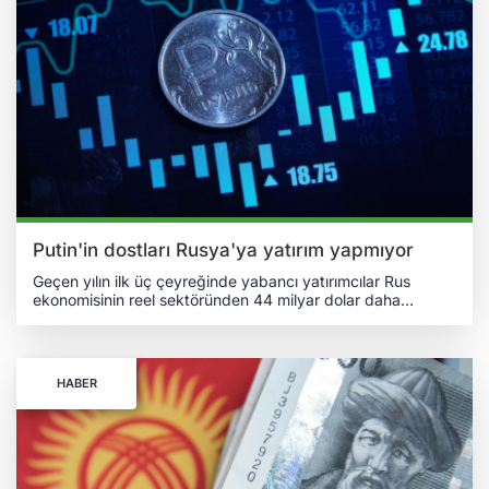
bölgesinde modern bir sıhhi tesisat fabrikası kurulmasına
yönelik yatırım anlaşmasını ele aldı. Yaklaşık 70 milyon avro
yatırım yapılacak proje kapsamında 300 yeni istihdam
yaratılması hedefleniyor. Yeni tesisin yıllık üretim
kapasitesinin 500 bin adede kadar ulaşması öngörülüyor.
Montaj sistemleri ve diğer bileşenleri de kapsayan ürünler
hem Kazakistan iç pazarına sunulacak hem de Türkistan
ülkelerine ihraç edilecek. Nurtleu, Kazakistan’ın önde gelen
küresel şirketler için cazip bir merkez olduğunu
vurgulayarak hükûmetin projeye kapsamlı destek
sağlayacağını belirtti. Magrans ise Kazakistan’ın lojistik
avantajları ve iş dostu ortamı sayesinde Roca Group için
Türkistan’da stratejik bir platform oluşturduğunu ifade etti.
Putin'in dostları Rusya'ya yatırım yapmıyor
Geçen yılın ilk üç çeyreğinde yabancı yatırımcılar Rus
ekonomisinin reel sektöründen 44 milyar dolar daha
doğrudan yatırım çekti ve Rus ekonomisindeki toplam
yabancı yatırım hacmi son 15 yılın en düşük rakamı olan
235 milyar dolara geriledi. Rusya Merkez Bankası
tarafından 7 Şubat 2025 tarihinde paylaşılan verilere göre
HABER
Rusya, Ukrayna'ya karşı başlattığı topyekûn işgal
girişiminin ilk yılında 138 milyar dolar, 2023 yılında ise
yaklaşık 80 milyar dolar daha doğrudan yabancı yatırım
kaybetti. Eleştirel ve muhalif bir yayın politikasına sahip
olan "The Moscow Times" gazetesi tarafından gündeme
taşınan haberde, Kremlin'in “dost” olarak nitelendirdiği