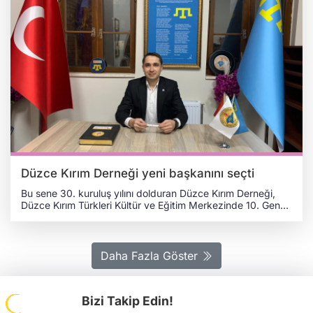
Düzce Kırım Derneği yeni başkanını seçti
Bu sene 30. kuruluş yılını dolduran Düzce Kırım Derneği,
Düzce Kırım Türkleri Kültür ve Eğitim Merkezinde 10. Genel
Kurulu'nu yaparak yeni başkanını seçti. Saygı duruşu,
İstiklâl Marşı ve Kırım Tatar milli marşı Ant Etkenmen'in
okunmasıyla başlayan programda; Kırım Tatar halkının
millî lideri, Ukrayna Milletvekili Mustafa Abdülcemil
Daha Fazla Göster
Kırımoğlu'nun yaş günü tebrik edildi. Eski yönetim
hesaplarının kontrol edildiği Genel Kurul'da bütçe
hesaplandı. YENİ BAŞKAN: KEMAL GENÇ Ardından Divan
Bizi Takip Edin!
Heyeti ve Yönetim Kurulu seçimleri yapıldı. Bu
çerçevede Dernek Yönetim Kurulu Üyesi, Mali Müşavir