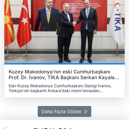
Kuzey Makedonya'nın eski Cumhurbaşkanı
Prof. Dr. İvanov, TİKA Başkanı Serkan Kayalar
ile görüştü
Eski Kuzey Makedonya Cumhurbaşkanı Georgi İvanov,
Türkiye’nin başkenti Ankara’daki resmi temasları
kapsamında Türk İşbirliği ve Koordinasyon Ajansı
Başkanlığını (TİKA) ziyaret etti. Eski Cumhurbaşkanı İvanov,
Ankara ziyareti kapsamında çeşitli temaslar gerçekleştirdi.
İvanov, 29. Türkiye Büyük Millet Meclisi (TBMM) Başkanı
Daha Fazla Göster
Mustafa Şentop ile görüştü. Sonrasında TİKA Başkanı
Serkan Kayalar ile görüşen İvanov, TİKA tarafından Kuzey
Makedonya ‘da gerçekleştirilen proje ve kalkınma