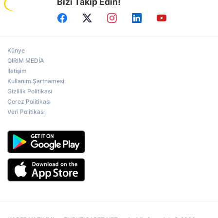
Bizi Takip Edin!
desteklerinden dolayı teşekkürlerini iletti. İvanov aynı
zamanda TİKA Başkan Yardımcısı Mahmut Çevik ile bir
araya geldi. Görüşmede İvanov ve Çevik, TİKA’nın Kuzey
Makedonya ve Balkanlara yönelik çalışmalarını ele aldı.
Ayrıca görüşmede, İvanov'un görev süresince Kuzey
Makedonya'da iş birliği çerçevesinde yürütülen çalışmalar
Künye
değerlendirildi.
QIRIM MEDİA
İletişim
Kullanım Şartnamesi
Gizlilik Politikası
Çerez Politikası
Veri Politikası