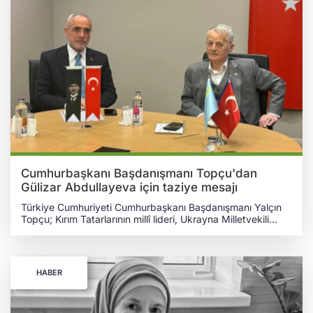
Cumhurbaşkanı Başdanışmanı Topçu'dan
Gülizar Abdullayeva için taziye mesajı
Türkiye Cumhuriyeti Cumhurbaşkanı Başdanışmanı Yalçın
Topçu; Kırım Tatarlarının millî lideri, Ukrayna Milletvekili
Mustafa Abdülcemil Kırımoğlu'nun 9 Mart 2025 tarihinde
vefat eden kız kardeşi Gülizar Abdullayeva için bir taziye
mesajı paylaştı. Topçu'nun mesajında şu ifadeler yer aldı:
"Kırım Tatarlarının millî lideri, Ukrayna Milletvekili, Türk
HABER
dünyasının büyük evladı Mustafa Abdülcemil
Kırımoğlu'nun 9 Mart 2025'te Kırım'da vefat eden kız
kardeşi Gülizar Abdullayeva'ya Allah'tan rahmet,