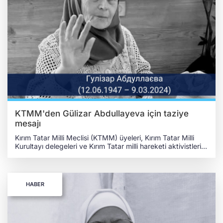
yakınlarına ve sevenlerine başsağlığı diliyorum. El-Fatiha!.."
Aynı zamanda Topçu, merhumenin cenaze namazının, 10
Mart 2025 tarihinde saat 14.00'te Rus işgali altındaki
Kırım'ın Bahçesaray şehrinde bulundan Hançayırı Camii'nde
kılınacağını hatırlattı.
KTMM'den Gülizar Abdullayeva için taziye
mesajı
Kırım Tatar Milli Meclisi (KTMM) üyeleri, Kırım Tatar Milli
Kurultayı delegeleri ve Kırım Tatar milli hareketi aktivistleri;
KTMM'nin resmî internet sayfasında Kırım Tatar halkının
millî lideri ve Ukrayna Milletvekili Mustafa Abdülcemil
Kırımoğlu'nun kız kardeşi Gülizar Abdullayeva'nın vefatına
ilişkin bir taziye mesajı paylaştı. Kırım Tatarlarının millî lideri,
HABER
Ukrayna Milletvekili Mustafa Abdülcemil Kırımoğlu'nun kız
kardeşi Gülizar Abdullayeva, senelerdir savaştığı
kansere yenik düşerek 9 Mart 2025 tarihinde vefat etti.
KTMM'DEN GÜLİZAR ABDULLAYEVA'YA TAZİYE MESAJI
Taziye mesajında şu ifadeler yer aldı: "İşgal edilen Kırım'da,