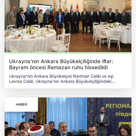
Ukrayna’nın Ankara Büyükelçiliğinde iftar:
Bayram öncesi Ramazan ruhu hissedildi
Ukrayna’nın Ankara Büyükelçisi Nariman Celâl ve eşi
Leviza Celâl, Ukrayna’nın Ankara Büyükelçiliğindeki
konutlarında misafirleri için iftar düzenledi. BİRÇOK
DİPLOMAT VE TEMSİLCİ RAMAZAN RUHUNU YAŞADI
Türkiye Cumhuriyeti Dışişleri Bakan Yardımcısı Ayşe Berris
Ekinci, Bakanlık temsilcileri, yabancı diplomatlar ile Türk iş
HABER
dünyasından ve sivil toplum kuruluşlarından birçok temsilci,
Ukrayna’nın Ankara Büyükelçiliğinde düzenlenen iftarda
bayram öncesinde Ramazan ruhunu yaşadı. UKRAYNA’DA
MÜSLÜMANLARA GÖSTERİLEN SAYGI VURGULANDI
İftarda konuşma yapan Büyükelçi Celâl, Ukrayna’da farklı
inançlar arasındaki diyaloğun öneminin ve Müslüman