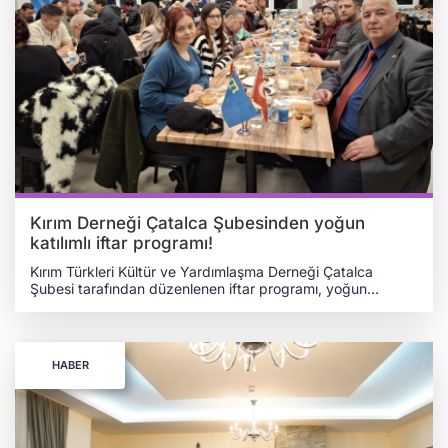
Kırım Derneği Çatalca Şubesinden yoğun
katılımlı iftar programı!
Kırım Türkleri Kültür ve Yardımlaşma Derneği Çatalca
Şubesi tarafından düzenlenen iftar programı, yoğun
katılımla gerçekleştirildi. Programa katılan misafirler, birlik
ve beraberlik ortamında bir araya gelerek Ramazan ayının
manevi atmosferini paylaştı. Kırım Derneği Çatalca Şubesi
Başkanı Erol Taylan, programın gerçekleştirilmesine katkı
HABER
sağlayan Çatalca Belediye Başkanı Erhan Güzel’e
teşekkürlerini iletti. Yapılan açıklamada, “Bu imkânı bizlere
sağlayan Çatalca Belediye Başkanımız Sayın Erhan Güzel’e,
Kırım Derneği Çatalca Şubesi adına teşekkürlerimizi
sunarız.” ifadelerine yer verildi.