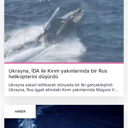
Ukrayna, İDA ile Kırım yakınlarında bir Rus
helikopterini düşürdü
Ukrayna askerî istihbaratı dünyada bir ilki gerçekleştirdi.
Ukrayna, Rus işgali altındaki Kırım yakınlarında Magura V5
insansız deniz aracına yerleştirilen füze ile Rusya'ya ait bir
askerî helikopteri düşürdü. Ukrayna askerî istihbaratından
dünyada bir ilk. Ukrayna, Rus işgali altındaki Kırım
yakınlarında Magura V5 insansız deniz aracına yerleştirilen
HABER
füze ile Rusya'ya ait bir askerî helikopteri düşürdü.
pic.twitter.com/hFMdJwHtRY — QHA - Kırım Haber Ajansı
(@qha_kirimhaber) December 31, 2024 Ukrayna Savunma