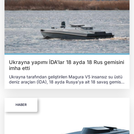
denildi. Kırım Tatar seramik sanatçısı Ukrayna Askeri
İstihbarat için İDA'lardan birini süsledi
pic.twitter.com/dUezWyF9eN — QHA - Kırım Haber Ajansı
(@qha_kirimhaber) September 13, 2024 Söz konusu sanat
projesinin Ukrayna’nın Karadeniz'de Rusya karşı sergilediği
başarıları hatırlatmayı amaçladığı belirtildi. MAGURA V5 18
RUS GEMİSİNİ VURDU GUR'un açıklamasına göre, Ukrayna
bir buçuk yılda Magura V5 İDA’larla 18 Rus gemisini vurdu.
Vurulan Rus gemilerinden 9'u tamamen yok edildi.
Ukrayna yapımı İDA’lar 18 ayda 18 Rus gemisini
imha etti
Ukrayna tarafından geliştirilen Magura V5 insansız su üstü
deniz araçları (İDA), 18 ayda Rusya’ya ait 18 savaş gemisini
vurdu. Ukrayna’nın İDA’ları karşında çaresiz kalan
Rusya Karadeniz Filosu, Kırım’dan çekilmek zorunda kaldı.
Almanya merkezli Deutsche Welle haber ajansına konuşan
Ukrayna Savunma Bakanlığı İstihbarat Başmüdürlüğüne
HABER
(GUR) bağlı “Group 13” özel birliğinin komutanı, bir buçuk
yılda Magura V5 İDA’larla 18 Rus gemisini vurduklarını
bildirerek, “Rusya'nın Karadeniz filosu adeta Kırım'da teslim
oldu. Rusya, en modern ve en gerekli gemileri zaten
Akyar’dan (Sivastopol) çıkardı. Bu filo felç olmuş durumda.
Şu anda Karadeniz Filosu Rusya bütçesinden para