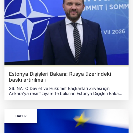
Estonya Dışişleri Bakanı: Rusya üzerindeki
baskı artırılmalı
36. NATO Devlet ve Hükûmet Başkanları Zirvesi için
Ankara’ya resmî ziyarette bulunan Estonya Dışişleri Bakanı
Margus Tsahkna, Türkiye'nin küresel diplomasideki
faaliyetlerine yönelik Anadolu Ajansına (AA) demeç verdi.
Tsahkna, Rusya üzerindeki baskının ve İttifak’ın savunma
harcamalarının artırılması çağrısında bulunarak Türkiye’nin
HABER
arabuluculuk rolüne de atıf yaptı. “ASIL SORUN, PUTİN'İN
HEDEFİNİ DEĞİŞTİRMEK İSTEMEMESİDİR” Türkiye'nin
Ukrayna-Rusya Savaşı'ndaki arabuluculuk rolü üzerine