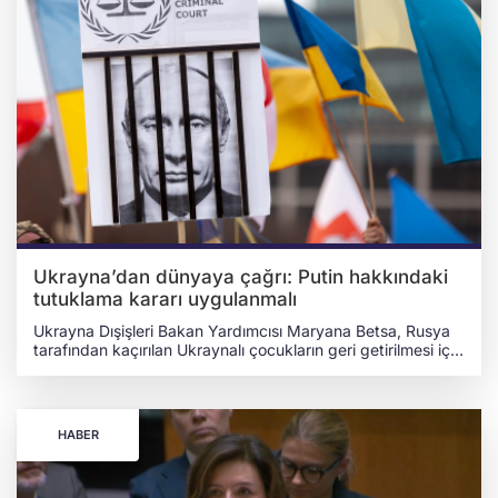
Ukrayna’dan dünyaya çağrı: Putin hakkındaki
tutuklama kararı uygulanmalı
Ukrayna Dışişleri Bakan Yardımcısı Maryana Betsa, Rusya
tarafından kaçırılan Ukraynalı çocukların geri getirilmesi için
uluslararası toplumun daha somut adımlar atması
gerektiğini söyledi. Ukrayna'nın resmî haber ajansı
Ukrinform’a konuşan Betsa, yalnızca kınama mesajlarının
yeterli olmadığını belirterek, Rusya üzerindeki uluslararası
HABER
baskının artırılması gerektiğini ifade etti. “TUTUKLAMA
KARARLARI UYGULANMALI” Betsa, Uluslararası Ceza
Mahkemesi tarafından 2023 yılında Rusya Devlet Başkanı