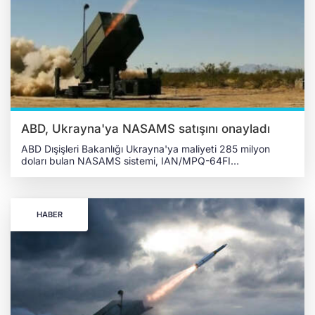
ortak girişimlerin birkaç ay içinde kurulmasını planlıyor. Öte
yandan, şirketin Ukrayna'nın sanayi kapasitesini kullanarak
güçlü bir üretim altyapısı oluşturmayı hedeflediği ve ülkenin
savunma alanındaki yeniliklere katkıda bulunmayı
amaçladığı aktarıldı. Lie, savaş sonrası Ukrayna'nın hava
savunma füzelerinin, tedarik zincirinin bir parçası
olabileceğini de vurguladı.
ABD, Ukrayna'ya NASAMS satışını onayladı
ABD Dışişleri Bakanlığı Ukrayna'ya maliyeti 285 milyon
doları bulan NASAMS sistemi, IAN/MPQ-64FI
Sentinel radarı, GPS alıcısı, Ateş İdare Merkezi, füze
fırlatma sistemi ve diğer saha ekipmanlarının satışını
onayladı. Pentagon'a bağlı Savunma Güvenlik ve İşbirliği
Ajansından (DSCA) yapılan açıklamada, "Onaylanan bu
HABER
satış, Avrupa'da siyasi istikrar ve ekonomik ilerleme için bir
güç olacak. Ayrıca bu karar ABD'nin dış politika ve ulusal
güvenlik hedefleriyle de uyuşuyor" ifadeleri kullanıldı.
UKRAYNA'NIN HAVA SAVUNMASINA YARDIMCI OLACAK
ABD, Ukrayna'nın Rusya'dan gelen füze saldırılarına karşı
savunma kapasitesini artırmaya ihtiyacı olduğunu
vurguladı. Bu yönde, Ukrayna'nın hava savunması
anlamında kapasitesini artırması ve kritik altyapılarını