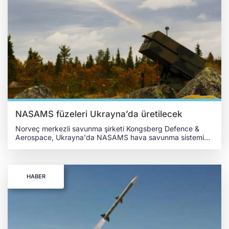
NASAMS füzeleri Ukrayna’da üretilecek
Norveç merkezli savunma şirketi Kongsberg Defence &
Aerospace, Ukrayna'da NASAMS hava savunma sistemi
için füze üretimi yapmayı planladığını açıkladı. Kongsberg
Defence & Aerospace Başkanı Eirik Lie, Avrupa merkezli
Euractiv haber ajansı tarafından 28 Şubat 2025 tarihinde
yayımlanan röportajda; Ukrayna'da bir şirket kurma
HABER
sürecinde olduklarını ve yerel sanayiyle ortaklık kurma
konusunda yoğun görüşmeler gerçekleştirdiklerini belirtti.
Lie, öncelikli hedeflerinin Ukrayna'daki yerel teknolojilerle
NASAMS sistemi için füze üretim kapasitesini artırmak
olduğunu ifade etti. Ayrıca, üretimin "yüzlerce füze"
şeklinde büyük ölçekli olacağına dikkat çekti. Şirket, bu