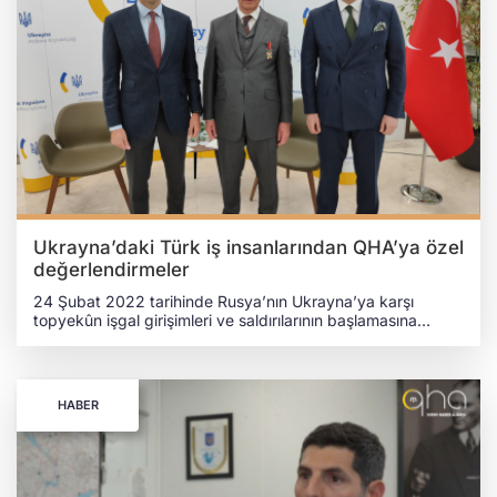
Ukrayna’daki Türk iş insanlarından QHA’ya özel
değerlendirmeler
24 Şubat 2022 tarihinde Rusya’nın Ukrayna’ya karşı
topyekûn işgal girişimleri ve saldırılarının başlamasına
rağmen Ukrayna’da faaliyet göstermeye devam eden Türk
iş insanları; ülke çapında yapılan projeler, yatırımlar ve
Ukrayna'nın yeniden inşasına katılım gibi gelecek planları
hakkında Kırım Haber Ajansına (QHA) özel
HABER
değerlendirmelerde bulundu. “SAVAŞ DÖNEMİNDE
TÜRKİYE, UKRAYNA’DAKİ EN BÜYÜK YABANCI SERMAYE
YATIRIMCISI HALİNE GELDİ” Türkiye Ukrayna İş İnsanları
Derneği (TUİD) Başkanı Burak Pehlivan, devam eden
savaşın insanî anlamda çok büyük etkileri olduğu kadar