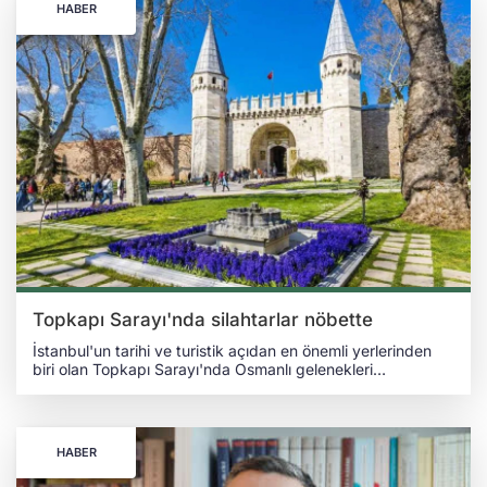
HABER
Topkapı Sarayı'nda silahtarlar nöbette
İstanbul'un tarihi ve turistik açıdan en önemli yerlerinden
biri olan Topkapı Sarayı'nda Osmanlı gelenekleri
canlandırıldı. Sarayı koruyan
jandarmalar, nöbetlerini Osmanlı'da sultanın silâhları ile silah
depolarından sorumlu olan saray görevlileri silahtarların
kıyafetleriyle tutmaya başladı. Silahtarlar, Topkapı
HABER
Sarayı'nda en son 189 yıl önce görülmüştü. TURİSTLERİN
İLGİ ODAĞI OLDU TRT Haber'in gündeme getirdiği habere