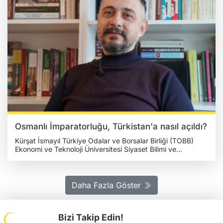
göre; sarayı koruyan İl Jandarma Komutanlığı Topkapı
Sarayı Jandarma Koruma Bölüğü, özel tasarlanan silahtar
kıyafetiyle nöbet tutmaya başladı. İstanbul'un fethinin
ardından Fatih Sultan Mehmed tarafından yaptırılan ve
asırlarca 3 kıtanın yönetildiği Topkapı Sarayı, her yıl
milyonlarca turist tarafından ziyaret ediliyor. Hayata
geçirilen bu uygulama, turistler tarafından büyük ilgi gördü.
Aynı zamanda uygulama ile ziyaretçi sayısının artması
bekleniyor. Dünyanın birçok yerinde örneği olan bu
uygulama, Türkiye'de de hayata geçti. Birleşik Krallık,
İtalya, İsviçre gibi pek çok Avrupa ülkesi bu uygulamayı
sürdürüyor.
Osmanlı İmparatorluğu, Türkistan'a nasıl açıldı?
Kürşat İsmayıl Türkiye Odalar ve Borsalar Birliği (TOBB)
Ekonomi ve Teknoloji Üniversitesi Siyaset Bilimi ve
Uluslararası İlişkiler Bölümü Öğretim Üyesi Doç. Dr. Mustafa
Serdar Palabıyık, 19. yüzyılda Osmanlı İmparatorluğu’nun
diplomatik ilişkilerinde Türk dünyasının önemini Kırım Haber
Ajansına değerlendirdi. "19. YÜZYIL, OSMANLI İÇİN
Daha Fazla Göster
DİPLOMASİNİN DÖNÜŞTÜĞÜ BİR YÜZYIL" Doç. Dr.
Mustafa Serdar Palabıyık, 19. yüzyılı Osmanlı
İmparatorluğu açısından Batı ile ilişkilerin dönüştüğü bir
Bizi Takip Edin!
yüzyıl olarak tasvir ederken; “Mısır'a Napolyon'un seferiyle