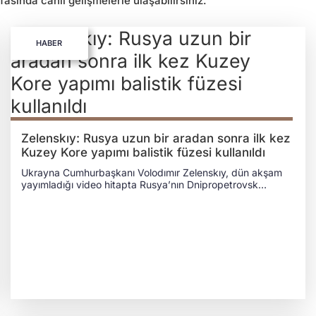
asında canlı gelişmelerle ulaşabilirsiniz.
HABER
Zelenskıy: Rusya uzun bir aradan sonra ilk kez
Kuzey Kore yapımı balistik füzesi kullanıldı
Ukrayna Cumhurbaşkanı Volodımır Zelenskıy, dün akşam
yayımladığı video hitapta Rusya’nın Dnipropetrovsk
bölgesindeki Raduşne kasabasına yönelik gerçekleştirdiği
ve 6 kişinin ölümüne neden olduğu füze saldırısına ilişkin
detayları paylaştı. Zelenskıy, ilk tespitlere göre Rus
ordusunun uzun bir aradan sonra bölgede Kuzey Kore
yapımı bir balistik füze kullandığını bildirdi. İncelemelerin ve
uzman bilirkişi raporlarının devam edeceğini ifade eden
Ukrayna Cumhurbaşkanı, mevcut tablonun Kuzey Kore
mühimmatına işaret ettiğini belirterek şu ifadeleri kullandı:
İlk verilere göre Ruslar Raduşne’ye uzun bir aradan sonra
ilk kez Kuzey Kore füzeleriyle saldırdı. Elbette uzman