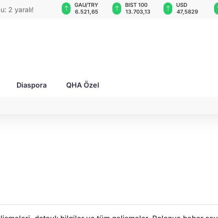
GAU/TRY
BIST 100
USD
EUR
O'su bombalı
6.521,65
13.703,13
47,5829
55,0618
Diaspora
QHA Özel