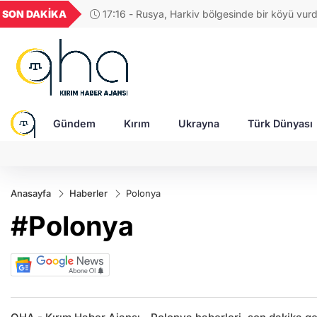
GEL
TND
BGN
VND
SON DAKİKA
17:04 - Rus ordusuna SİHA üreten şirketin CE
54
18,1961
16,2454
28,0626
0,0018
saldırıda ağır yaralandı
Gündem
Kırım
Ukrayna
Türk Dünyası
Anasayfa
Haberler
Polonya
#Polonya