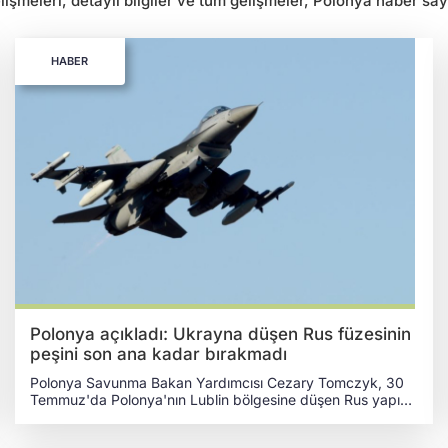
şmeleri, detaylı bilgiler ve tüm gelişmeler, Polonya haber sayf
HABER
Polonya açıkladı: Ukrayna düşen Rus füzesinin
peşini son ana kadar bırakmadı
Polonya Savunma Bakan Yardımcısı Cezary Tomczyk, 30
Temmuz'da Polonya'nın Lublin bölgesine düşen Rus yapımı
Kh-101 seyir füzesinin, Ukraynalı bir savaş pilotu tarafından
Polonya sınırına kadar takip edildiğini ancak füzenin