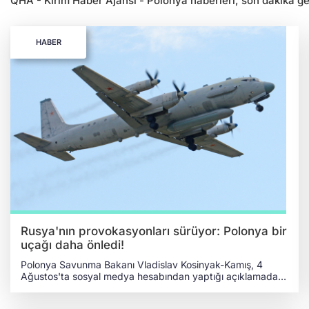
QHA - Kırım Haber Ajansı - Polonya haberleri, son dakika geli
HABER
Rusya'nın provokasyonları sürüyor: Polonya bir
uçağı daha önledi!
Polonya Savunma Bakanı Vladislav Kosinyak-Kamış, 4
Ağustos'ta sosyal medya hesabından yaptığı açıklamada,
Polonya Hava Kuvvetlerinin Baltık Denizi üzerinde Rusya'ya
ait bir “IL-20M” tipi gözetleme ve keşif uçağını önlediğini