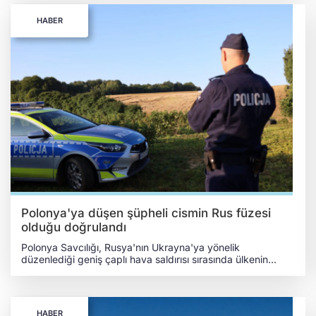
duyurdu. Bakan Kosinyak-Kamış, olayın Koşalin kentinin
yaklaşık 56 kilometre kuzeybatısında meydana geldiğini
HABER
belirterek, Rusya'nın NATO ülkelerinin sınırları yakınında
provokatif faaliyetlerini sürdürdüğünü ve İttifak'ın savunma
hazırlığını test etmeye çalıştığını ifade etti. Polonya
Savunma Bakanlığı Sözcüsü Janusz Sejmey ise uçağın
Polonya hava sahasına girmediğini açıkladı. Polonya
makamları, 31 Temmuz ve 3 Ağustos tarihlerinde de Baltık
Denizi üzerinde Rusya'ya ait aynı tip keşif ve gözetleme
uçaklarının önlendiğini duyurmuştu. RUSYA'NIN KEŞİF
FAALİYETLERİ ENDİŞE YARATIYOR Varşova yönetimi, son
dönemde Baltık Denizi üzerinde Rus askerî keşif
uçuşlarında artış yaşandığını bildirirken, Polonya Hava
Kuvvetleri temmuz ayı ortasında da üç gün üst üste Rus
askerî uçaklarını önlemişti. Polonya, daha önce Rusya ve
Belarus yönünden gelen insansız hava araçları nedeniyle
NATO müttefikleriyle istişare süreci başlatmıştı.
Polonya'ya düşen şüpheli cismin Rus füzesi
olduğu doğrulandı
Polonya Savcılığı, Rusya'nın Ukrayna'ya yönelik
düzenlediği geniş çaplı hava saldırısı sırasında ülkenin
Lublin bölgesine bağlı Tarnawa-Kolonia köyü yakınlarına
düşen şüpheli cisminin büyük olasılıkla Rus yapımı X-101
seyir füzesi olduğunu açıkladı. Yetkililer, füzenin büyük bir
savaş başlığı taşıdığını doğruladı. Lublin Bölge Savcılığı
HABER