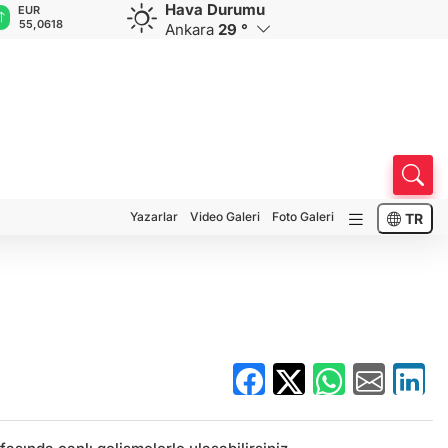
Hava Durumu
GBP
CHF
CAD
RUB
A
64,1816
58,9335
33,9490
0,5839
1
Ankara
29 °
Yazarlar
Video Galeri
Foto Galeri
TR