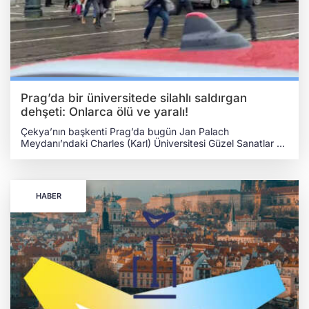
kırmızı boya döküldü pic.twitter.com/FzEZwvUDgJ — QHA
- Kırım Haber Ajansı (@qha_kirimhaber) July 9, 2024
Prag’da bir üniversitede silahlı saldırgan
dehşeti: Onlarca ölü ve yaralı!
Çekya’nın başkenti Prag’da bugün Jan Palach
Meydanı’ndaki Charles (Karl) Üniversitesi Güzel Sanatlar ve
Felsefe Fakültesi yakınında bir silahlı saldırı meydana geldi.
Olayda, saldırganın kendisi dahil olmak üzere en az
15 kişinin öldüğü ve çok sayıda yaralının olduğu öne
sürüldü. POLİS SALDIRGANI ETKİSİZ HALE GETİRDİ
HABER
Olayda, saldırganın okul binasından öğrencilerin üzerine
ateş açtığı görüldü. Çek polisi, saldırı hakkında öğrencilere
e-posta gönderdi ve saldırının bilgisini verdi. Olayda en az
15 kişi öldü ve en az 25 kişi yaralandı. Saldırgan ise
emniyet güçlerince etkisiz hale getirildi. Olayla ilgili
görüntülerde, öğrencilerin ve halkın saldırının ardından
panik halinde kaçıştığı görüldü. TÜRKİYE'NİN PRAG
BÜYÜKELÇİSİ: YAKINDAN TAKİP EDİYORUZ Türkiye'nin
Prag Büyükelçisi Egemen Bağış, olayın ardından Türk
medyasına demeç verdi. Bağış şu ifadeleri kullandı: