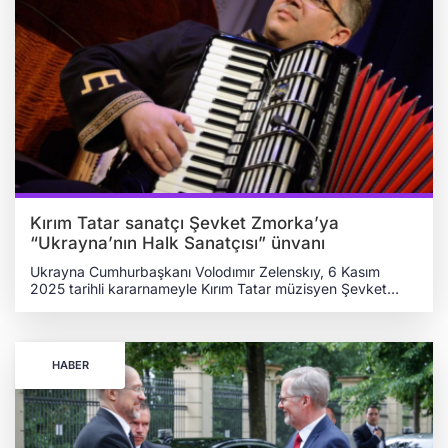
Kırım Tatar sanatçı Şevket Zmorka’ya
“Ukrayna’nın Halk Sanatçısı” ünvanı
Ukrayna Cumhurbaşkanı Volodımır Zelenskıy, 6 Kasım
2025 tarihli kararnameyle Kırım Tatar müzisyen Şevket
Zmorka’ya “Ukrayna’nın Halk Sanatçısı” ünvanı verdi.
Zmorka, Devlet Akademik Orkestrası “Radioband”ın
sanatçısı olarak hem Ukrayna hem de Kırım Tatar kültürünü
uluslararası sahnelerde temsil ediyor. KTMM TEKLİF ETTİ,
HABER
ZELENSKIY ONAYLADI Sanatçıya bu onursal ünvanın
verilmesi için teklif, Kırım Tatar Milli Meclisinin (KTMM)
talebi üzerine Ukrayna Cumhurbaşkanının Kırım Özerk
Cumhuriyeti Temsilciliği tarafından yapıldı. ŞEVKET
ZMORKA KİMDİR? Şevket Zmorka, 17 Aralık 1977'de Kırım