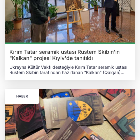
pic.twitter.com/dUezWyF9eN — QHA - Kırım Haber Ajansı
(@qha_kirimhaber) September 13, 2024 Söz konusu sanat
projesinin Ukrayna’nın Karadeniz'de Rusya karşı sergilediği
başarıları hatırlatmayı amaçladığı belirtildi. MAGURA V5 18
RUS GEMİSİNİ VURDU GUR'un açıklamasına göre, Ukrayna
bir buçuk yılda Magura V5 İDA’larla 18 Rus gemisini vurdu.
Vurulan Rus gemilerinden 9'u tamamen yok edildi.
Kırım Tatar seramik ustası Rüstem Skibin'in
"Kalkan" projesi Kıyiv'de tanıtıldı
Ukrayna Kültür Vakfı desteğiyle Kırım Tatar seramik ustası
Rüstem Skibin tarafından hazırlanan “Kalkan” (Qalqan)
projesi dün başkent Kıyiv’de tanıtıldı. Projenin tanıtım
etkinliği, Kıyiv’deki Litvanya Büyükelçiliğinde gerçekleşti.
Etkinliğe, Ukrayna Cumhurbaşkanının Kırım Özerk
Cumhuriyeti Temsilcisi Tamila Taşeva, Litvanya’nın Kıyiv
HABER
Büyükelçisi Valdemaras Sarapinas, Kırım Tatar Milli Meclisi
Başkanı Refat Çubarov, Kırım Müftüsü Ayder Rüstemov,
Kırım Tatar oyuncu ve yönetmen Ahtem Setablayev ve
birçok kişi katıldı. Kırım Tatar seramik ustası Rüstem Skibin,
proje çerçevesinde Kalkan şeklinde hazırladığı seramik
eserlerini tanıttı. Eserler; yeniden doğuşun, adaletsizliğe
karşı direnişin, korunmanın ve yaşamın devamının sembolü
olarak bitkisel motiflerle süslendi. Skibin, sanatsal obje