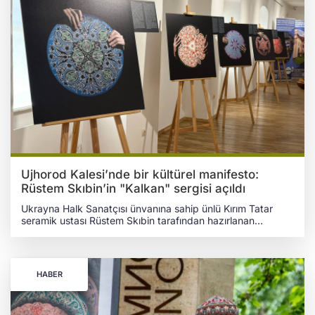
Ujhorod Kalesi’nde bir kültürel manifesto:
Rüstem Skıbin’in "Kalkan" sergisi açıldı
Ukrayna Halk Sanatçısı ünvanına sahip ünlü Kırım Tatar
seramik ustası Rüstem Skıbin tarafından hazırlanan
“Kalkan” (Qalqan) sergisi, Ukrayna'nın batısındaki Tıvodar
Lehotskıy Zakarpatya Bölge Müzesi’nde (Ujhorod Kalesi)
ilk kez sanatseverlerle buluştu. Kırım Tatar seramik ustası
Rüstem Skıbin, sosyal medya üzerinden yaptığı paylaşımda
HABER
projenin sadece bir sergi değil, aynı zamanda desenler ve
formlarla hayat bulan bir kimlik ve direnç manifestosu
olduğunu belirtti. KÜLTÜREL KORUMA VE SEMBOLLERİN