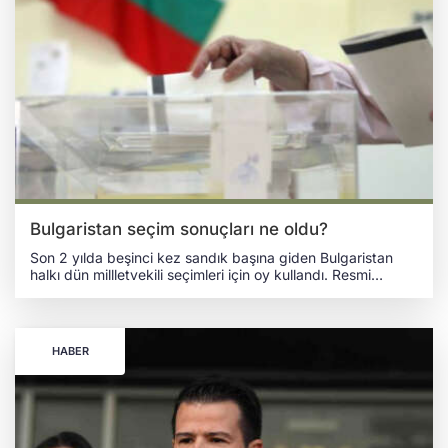
çekilen Muharrem İnce yüzde 0.44 oy ile seçimi tamamladı.
Buna göre en yüksek oyları alan adaylardan Erdoğan ve
Kılıçdaroğlu 28 Mayıs 2023'te tekrarlanacak seçim için
yeniden yarışacak.
Bulgaristan seçim sonuçları ne oldu?
Son 2 yılda beşinci kez sandık başına giden Bulgaristan
halkı dün millletvekili seçimleri için oy kullandı. Resmi
olmayan ilk seçim sonuçlarına göre 240 üye barındıran
49'uncu parlamentoda oyların dağılımına göre hiçbir siyasi
güç tek başına hükumet kuramayacak. Böylelikle
Bulgaristan Parlamentosu, koalisyon için müzakerelere
HABER
gidecek. BULGARİSTAN KOALİSYONA İŞARET ETTİ
İsviçre merkezli Gallup International şirketine göre sağ
görüşlü, Avrupa Birliği ve NATO yanlısı Değişime Devam-
Demokratik Bulgaristan (PP-DB) koalisyonu, oyların yüzde
25'ini aldı. Bulgaristan'ın eski Başkabakanı Boyko Borisov
liderliğindeki Bulgaristan’ın Avrupalı Gelişimi İçin Yurttaşlar