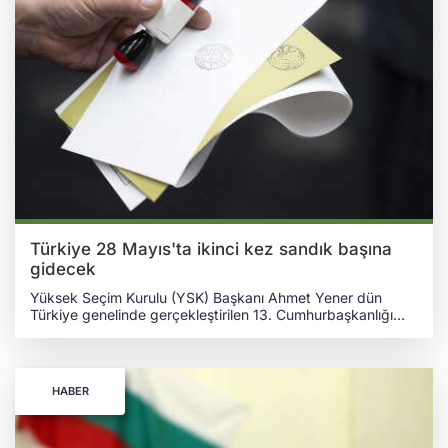
Türkiye 28 Mayıs'ta ikinci kez sandık başına
gidecek
Yüksek Seçim Kurulu (YSK) Başkanı Ahmet Yener dün
Türkiye genelinde gerçekleştirilen 13. Cumhurbaşkanlığı
seçim sonucuyla ilgili açıklama yaptı. Yener, yurt içi ve yurt
dışında oy pusulalarının sayımının tamamının yapıldığını
belirterek seçimin resmi sonuçlarını sıraladı. TÜRKİYE'DEKİ
CUMHURBAŞKANLIĞI SEÇİMİ 2. TURA KALDI 12.
HABER
Cumhurbaşkanı, AKP Genel Başkanı Recep Tayyip Erdoğan
yüzde 49.5, CHP Genel Başkanı Kemal Kılıçdaroğlu yüzde
44.9, bağımsız aday Sinan Oğan yüzde 5.2, seçimden