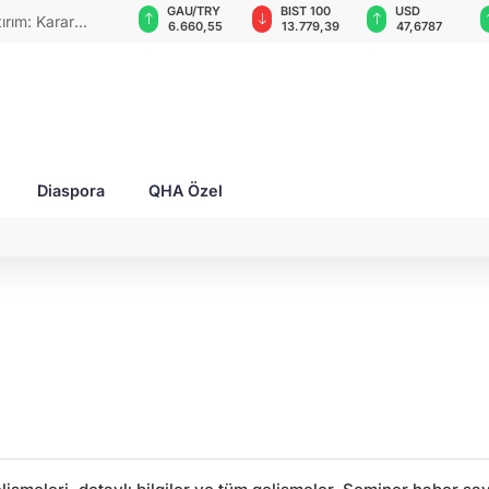
VND
GAU/TRY
BIST 100
USD
rım: Karar
0,0018
6.660,55
13.779,39
47,6787
Diaspora
QHA Özel