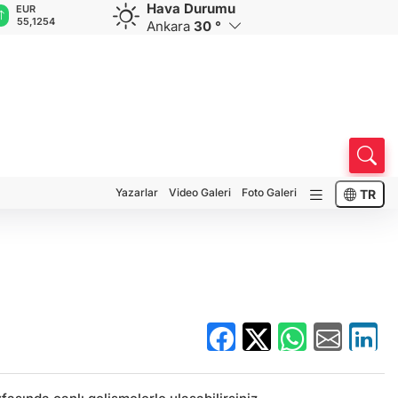
Hava Durumu
EUR
GBP
CHF
CAD
R
55,1254
64,3468
59,0083
34,1883
0
Ankara
30 °
Yazarlar
Video Galeri
Foto Galeri
TR