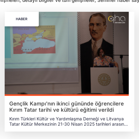
şmeleri, detaylı bilgiler ve tüm gelişmeler, Seminer haber sayf
HABER
Gençlik Kampı'nın ikinci gününde öğrencilere
Kırım Tatar tarihi ve kültürü eğitimi verildi
Kırım Türkleri Kültür ve Yardımlaşma Derneği ve Litvanya
Tatar Kültür Merkezinin 21-30 Nisan 2025 tarihleri arasında
tertip ettiği Gençlik Kampı’nın ikinci gününde
Ankara Sosyal Bilimler Üniversitesi (ASBÜ) Dr. Öğretim