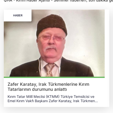
QHA - Kırım Haber Ajansı - Seminer haberleri, son dakika geli
HABER
Zafer Karatay, Irak Türkmenlerine Kırım
Tatarlarının durumunu anlattı
Kırım Tatar Millî Meclisi (KTMM) Türkiye Temsilcisi ve
Emel Kırım Vakfı Başkanı Zafer Karatay, Irak Türkmen
Cephesi (ITC) Necdet Koçak Siyaset Akademisi tarafından
düzenlenen 29 Nisan 2025 tarihli seminere konuk oldu.