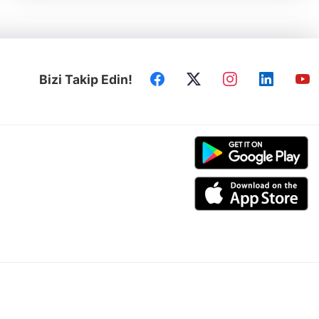
moderatörlüğündeki seminerde; Dr. Öğretim Üyesi Yasin
Avcı, Dr. Çağlar Söker ve Yüksek Lisans Öğrencisi Aytan
Isayeva sunum yaptı. Azerbaycan Türkü Aytan Isayeva,
seminer kapsamında Kırım Tatar aydını İsmail Bey
Gaspıralı'nın hayatı ve eserlerine mercek tuttu. SEMİNER
KONUSU İSMAİL BEY GASPIRALI OLDU Selçuk
Üniversitesi İktisadi ve İdari Bilimler Fakültesi (İİBF) Prof. Dr.
Bizi Takip Edin!
Şahabettin Yiğitbaşı Konferans Salonu'nda, 4 Aralık 2024
tarihinde gerçekleşen seminerde "Dilde, Fikirde, İşte Birlik"
şiarıyla ömrünü Türk dünyasına adayan, Tercüman
gazetesinin kurucusu İsmail Bey Gaspıralı'nın
hayatı, çalışmaları ve eserleri ele alındı. Seminere, Kırım
Derneği Konya Şubesi Başkanı Mustafa Sırrı Demirel, Konya
Genç Tatar İnisiyatifi Başkanı Kamil Can, akademisyenler
ve öğrenciler katılım gösterdi. Konya Genç Tatar İnisiyatifi
Başkanı Kamil Can, Kırım Haber Ajansına (QHA) verdiği
bilgide; Aytan Isayeva'nın özellikle Türk dünyasında
aydınlanma hareketlerinin öncüsü İsmail Bey
Gaspıralı'yı çalıştığını belirtti. Can, Azerbaycan Türkü
Isayeva'nın Kırım Derneği Konya Şubesinde İsmail Bey
Gaspıralı'yı anlatacağını da aktardı. İSMAİL BEY
GASPIRALI Soyadını babasının doğum yeri olan -bugün
Rus işgali altındaki- Kırım’ın Gaspıra köyünden alan İsmail
Bey Gaspıralı, 1851 yılında Bahçesaray yakınlarındaki
Avcıköy’de doğdu. Sırasıyla Bahçesaray, Akmescit, Voronej
ve Moskova’da eğitimini devam ettirdi. Daha 17 yaşını bile
doldurmadan Bahçesaray’da bulunan Zincirli Medrese’de