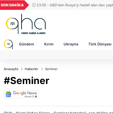
UYU
GEL
TND
BGN
SON DAKİKA
23:55 - ABD'den Rusya'yı hedef alan dev yaptı
52
1,1849
18,2677
16,3788
27,9743
Senatodan geçti!
Gündem
Kırım
Ukrayna
Türk Dünyası
Anasayfa
Haberler
Seminer
#Seminer