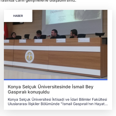
asında canlı gelişmelerle ulaşabilirsiniz.
HABER
Konya Selçuk Üniversitesinde İsmail Bey
Gaspıralı konuşuldu
Konya Selçuk Üniversitesi İktisadi ve İdari Bilimler Fakültesi
Uluslararası İlişkiler Bölümünde "İsmail Gaspıralı'nın Hayatı,
Eserleri ve Düşünceleri" konulu seminer programı
gerçekleşti. Prof. Dr. Şaban Halis Çalış'ın