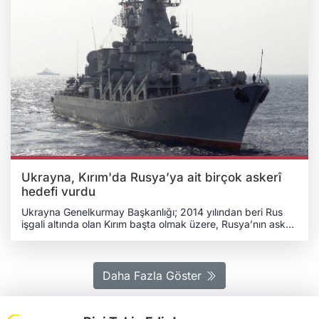
Ukrayna, Kırım'da Rusya’ya ait birçok askerî
hedefi vurdu
Ukrayna Genelkurmay Başkanlığı; 2014 yılından beri Rus
işgali altında olan Kırım başta olmak üzere, Rusya’nın askerî
amaçlarla kullandığı çeşitli tesislere operasyonlar
düzenlendiğini duyurdu. Ukrayna Genelkurmay
Başkanlığının resmî sosyal medya hesabından 22 Nisan
2026 tarihinde yayımlanan açıklamaya göre 21 Nisan’da ve
Daha Fazla Göster
21 Nisan’ı 22 Nisan’a bağlayan gece Ukrayna Silahlı
Kuvvetleri birimleri, Rusya’ya ait çeşitli askerî hedeflere
operasyon düzenledi. UKRAYNA’NIN BAŞARILI