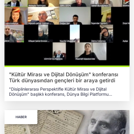
"Kültür Mirası ve Dijital Dönüşüm" konferansı
Türk dünyasından gençleri bir araya getirdi
"Disiplinlerarası Perspektifle Kültür Mirası ve Dijital
Dönüşüm" başlıklı konferans, Dünya Bilgi Platformu
tarafından Azerbaycan şehitleri anısına düzenlendi. 26
Nisan 2026 tarihinde çevrim içi olarak tertip edilen
programda Türk dünyasının dört bir yanından gençler bir
araya geldi. Gençlerin meslekleri ve eğitim aldığı alanlar
HABER
üzerine sunumlar yaptığı programın moderatörlüğünü
Almanya Medine Derneği Azerbaycan Temsilcisi Anar
Rzayev üstlendi. TÜRK DÜNYASINDAN GENÇLER