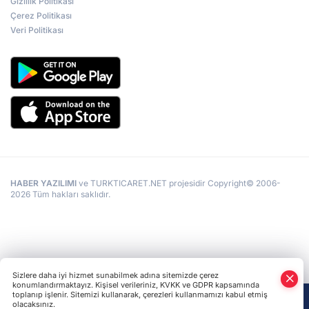
Gizlilik Politikası
personelin sığınaklara yönlendirildiği ifade edildi. Ankara
Çerez Politikası
Cumhuriyet Başsavcılığı, 23 Ekim 2024 tarihinde TUSAŞ'a
Veri Politikası
yapılan hain terör saldırısı hakkında soruşturma başlattı.
Yerlikaya son açıklamasında şehit sayısının 5, yaralı
sayısının ise 22 olduğunu bildirdi. Ayrıca Yerlikaya, bölücü
terör örgütü PKK'ya işaret ederek, "(TUSAŞ'a terör
saldırısı) Büyük ihtimalle PKK'nın yaptığıyla ilgili,
değerlendirmemiz bu. Kimlik tespitlerini, diğer delillerin
netleşmesiyle bunları paylaşacağız" ifadelerine yer verdi.
HABER YAZILIMI
ve TURKTICARET.NET projesidir Copyright© 2006-
2026 Tüm hakları saklıdır.
Sizlere daha iyi hizmet sunabilmek adına sitemizde çerez
konumlandırmaktayız. Kişisel verileriniz, KVKK ve GDPR kapsamında
toplanıp işlenir. Sitemizi kullanarak, çerezleri kullanmamızı kabul etmiş
olacaksınız.