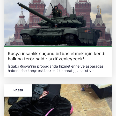
ikinci bir patlamanın meydana geldiği kaydedildi.
Patlamalar sonucu bir polis aracı ile bir sivil araç hasar
gördü. Lviv Belediye Başkanı Andriy Sadovıy, patlamalarda
yaralananların hastaneye kaldırıldığını ve mağdurlara
gerekli tıbbi müdahalenin sağlandığını açıkladı. “AĞIR
SONUÇLARA YOL AÇAN TERÖR EYLEMİ” Ukrayna
Güvenlik Servisi (SBU), olayla ilgili olarak “ağır sonuçlara yol
açan terör eylemi” suçlaması kapsamında ceza
soruşturması başlattı. Yetkililer, saldırının tüm koşullarını ve
sorumlularını belirlemek üzere çalışmaların sürdüğünü
bildirdi.
Rusya insanlık suçunu örtbas etmek için kendi
halkına terör saldırısı düzenleyecek!
İşgalci Rusya'nın propaganda hizmetlerine ve asparagas
haberlerine karşı; eski asker, istihbaratçı, analist ve
gazeteci bir ekipten oluşan InformNapalm internet sayfası,
Rusya'nın Zafer Günü ilan ettiği 9 Mayıs tarihini işaret etti.
InformNapalm, Ukrayna'nın toprak bütünlüğüne ve
egemenliğine yönelik olarak topyekûn saldırı başlatan
HABER
Vladimir Putin idaresindeki Rusya'nın Kıyiv'i suçlamak için
kendi ülkesinde terör saldırısı düzenleyebileceğini bildirdi.
GÖSTERİ AMAÇLI TERÖR SALDIRISI DÜZENLEYEBİLİR!
InformNapalm, edindiği bilgilere dayanarak yaptığı
açıklamada, "FSB'ye 9 Mayıs askerî geçit törenleri
sırasında Rusya Federasyonu'nun çeşitli bölgelerinde