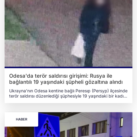
Odesa'da terör saldırısı girişimi: Rusya ile
bağlantılı 19 yaşındaki şüpheli gözaltına alındı
Ukrayna’nın Odesa kentine bağlı Peresıp (Persyp) ilçesinde
terör saldırısı düzenlediği şüphesiyle 19 yaşındaki bir kadın
gözaltına alındı. Şüphelinin Çernivtsi (Chernivtsi) bölge
sakini olması dikkat çekti. Olaya ilişkin açıklama, Odesa
Bölgesi Polis Teşkilatı ve Odesa Bölge Savcılığı tarafından 1
Nisan 2026 tarihinde yapıldı. RUSYA'NIN TOPLUM İÇİNDE
HABER
PANİĞE YOL AÇMA GİRİŞİMİ İFŞA EDİLDİ “Telegram”
uygulaması aracılığıyla Rus ajanlardan teklif alan ve
Ukrayna’nın aleyhine çalışmayı kabul ettiği tespit edilen