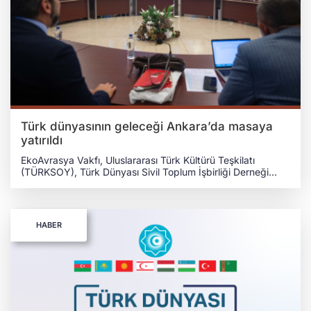
Türk dünyasının geleceği Ankara’da masaya
yatırıldı
EkoAvrasya Vakfı, Uluslararası Türk Kültürü Teşkilatı
(TÜRKSOY), Türk Dünyası Sivil Toplum İşbirliği Derneği
(TÜRKSİT) ve Politik Stratejiler Araştırma Merkezi
(POLSAM) iş birliğiyle düzenlenen “Türk Dünyası
Entegrasyonunda Yeni Ufuklar: Ortak Geleceğe Doğru
Stratejik Vizyon” sempozyumu Ankara'da gerçekleştirildi.
HABER
TÜRKSOY ev sahipliğinde 3 Haziran’da gerçekleştirilen
sempozyum Türkistan coğrafyasındaki Türk devletlerinin
bağımsızlıklarının 35. yılı vesilesiyle tertip edildi. Programın
açış ve selamlama konuşmaları AK Parti Genel Başkan
Yardımcısı ve Türk Devletleri ile İlişkiler Başkanı Prof. Dr.
Kürşad Zorlu, TÜRKSOY Genel Sekreter Yardımcısı Sayit
Yusuf, EkoAvrasya Vakfı Yönetim Kurulu Başkanı Dr. Hikmet