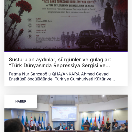
etkinliklerde Azerbaycan, Kazakistan, Kırgızistan,
Özbekistan ve Kabardey-Balkar Cumhuriyeti'nden gelen
müzisyen ve halk dansları toplulukları Türk dünyasının
rüzgârını estirdi. Sanatçılar, konser ve dans gösterileriyle
şölene damga vurarak izleyicilerden büyük beğeni topladı.
Susturulan aydınlar, sürgünler ve gulaglar:
“Türk Dünyasında Repressiya Sergisi ve
Paneli”
Fatma Nur Sarıcaoğlu QHA/ANKARA Ahmed Cevad Enstitüsü öncülüğünde, Türkiye Cumhuriyeti Kültür ve Turizm Bakanlığı Kültür Varlıkları ve Müzeler Genel Müdürlüğü ile TÜRKSOY’un katkılarıyla düzenlenen “Türk Dünyasında Repressiya Sergisi ve Paneli”, 5 Haziran Cuma günü Ankara’daki 15 Temmuz Demokrasi Müzesi’nde gerçekleştirildi. “1926 Bakü Türkoloji Kurultayı’nın 100. Yılı ve Türk Devletlerinin Bağımsızlığının 35. Yılı”na atfen düzenlenen etkinlikte, Sovyet dönemi baskıları ve Türk dünyasının yaşadığı acılar ele alındı. Program kapsamında, Türk halklarının maruz kaldığı siyasi baskılar, sürgünler ve aydın kıyımları sergi ve panel aracılığıyla katılımcılara aktarıldı. Panelin açılış konuşmaları panelin moderatörlüğünü üstlenen Ankara Hacı Bayram Veli Üniversitesi (AHBVÜ) Edebiyat Fakültesi Öğr. Üyesi ve Ahmed Cevad Enstitüsü Yönetim Kurulu Üyesi Prof. Dr. İbrahim Dilek tarafından gerçekleştirildi. Dilek, repressiya çalışmalarının yaklaşık çeyrek asırlık bir geçmişe sahip olduğunu belirterek, konunun bugün geniş katılımlı bir etkinlikle ele alınmasının uzun yıllara dayanan akademik ve kurumsal çabaların sonucu olduğunu söyledi. “Türk Dünyasında Repressiya Sovyetler Döneminde Türk Halklarına Yapılan Baskı ve Zulümler” başlıklı çalışmasına değinen Dilek, dönemin Yurtdışı Akrabalar ve Topluluklar Başkanlığı (YTB) Başkanı Abdullah Eren ile yapılan görüşmeler sonucunda çalışmaların başladığını anlattı. Eren’in konuya sahip çıkmasının ardından çeşitli alanlardan uzmanların katkılarıyla repressiya üzerine önemli çalışmaların ve yayınların ortaya çıktığını belirten Dilek, bu süreçte hazırlanan eserlerin konunun görünürlüğünü artırdığını kaydetti. Konunun yalnızca kitap sayfaları arasında kalan bir tarih olmaktan çıkarıldığını vurgulayan Dilek, özellikle sonraki yıllarda düzenlenen etkinlikler, akademik çalışmalar ve kamuoyu faaliyetleri sayesinde repressiyanın daha geniş kitlelere ulaştığını söyledi. Ayrıca Dilek, MHP Genel Başkan Başdanışmanı ve Ahmed Cevad Enstitüsü Başkanı Prof. Dr. Ruhi Ersoy’un konuyu sahiplenmesiyle bu etkinliğin gerçekleştiğini ifade etti. Konuşmasında 19. ve 20. yüzyılın insanlık tarihinin en acı dönemlerinden biri olduğuna dikkat çeken Dilek, savaşlar, sürgünler ve katliamların milyonlarca insanı etkilediğini belirtti. Repressiyanın da bu trajedilerden biri olduğunu söyleyen Dilek, Sovyet yönetimi altında çok sayıda Türk aydınının, devlet adamının, sanatçının ve sıradan vatandaşın baskılara maruz kaldığını hatırlattı. Repressiya mağdurlarının sayısına ilişkin kesin verilerin bulunmadığını belirten Dilek, resmi kaynakların net bilgiler sunmadığını ancak yüz binlerce kişinin bu süreçte infaz edildiğinin veya çeşitli şekillerde mağdur edildiğinin tahmin edildiğini söyledi. Dilek, hayatını kaybedenleri rahmetle andıklarını ifade ederek, yaşananların unutulmaması gerektiğini vurguladı. Önümüzdeki yıl repressiyanın yüzüncü yılına ulaşılacağını hatırlatan Dilek, yaklaşık bir asır önce yaşanan olayların bugün hâlâ Türk dünyasının ortak hafızasında canlılığını koruduğunu belirtti. “REPRESSİYA SİBİRYA TÜRKLERİNİN AYDIN KADROLARINI HEDEF ALDI” Açılış konuşmasının ardından panel, Ankara Üniversitesi DTCF Öğr. Üyesi Prof. Dr. Gülsüm Killi Yılmaz’ın “Sibirya’daki Türk Boy ve Topluluklarının Repressiya Süreci” konulu sunumuyla devam etti. Sibirya’daki Türk topluluklarının Sovyet dönemi baskı politikalarından nasıl etkilendiğini ele alan Killi Yılmaz, repressiya sürecinin özellikle az nüfuslu halklar üzerinde çok daha derin ve kalıcı sonuçlar doğurduğunu belirtti. Sibirya halklarının kültürel yaşamları, inanç sistemleri, edebiyatları ve toplumsal gelişimlerinin bu süreçten ciddi şekilde etkilendiğini ifade eden Killi Yılmaz, 1920’li yılların sonlarından 1950’lere kadar uzanan dönemin bölgedeki Türk toplulukları açısından kırılma noktası olduğunu söyledi. Sovyet yönetiminin ilk yıllarında Sibirya halklarının kültürel gelişimine yönelik çeşitli çalışmalar yürütüldüğünü anlatan Killi Yılmaz, bu dönemde alfabelerin oluşturulduğunu, yazılı edebiyatların geliştirilmeye başlandığını ve yerel aydın kadrolarının yetiştirildiğini kaydetti. Ancak Stalin döneminde merkeziyetçi politikaların güç kazanmasıyla birlikte bu sürecin tersine döndüğünü belirten Yılmaz, daha önce kültürel gelişimin öncüsü olarak görülen aydınların devlet tarafından tehdit olarak algılanmaya başlandığını ifade etti. Repressiya sürecinin özellikle 1937-1938 yıllarında yoğunlaştığını dile getiren Killi Yılmaz, farklı kaynaklarda değişen rakamlar bulunmakla birlikte milyonlarca insanın bu politikaların mağduru olduğunu söyledi. Resmî verilere göre 1918-1953 yılları arasında yüz binlerce kişinin hayatını kaybettiğini aktaran Killi Yılmaz, bazı araştırmalarda repressiyadan etkilenenlerin sayısının 20 milyona kadar ulaştığının belirtildiğini kaydetti. Sovyet yönetiminin “karşı devrimcilik” suçlamasını oldukça geniş yorumladığını vurgulayan Killi Yılmaz, yalnızca siyasi muhaliflerin değil, zengin köylülerin, ailelerinin, savaş esirlerinin ve devlet tarafından tehdit olarak görülen çeşitli toplulukların da baskılara maruz kaldığını anlattı. Bazı halkların ise topluca sürgün edilerek yaşadıkları bölgelerden uzaklaştırıldığını belirtti. 1934 yılında Sovyet siyasetçi Sergey Kirov’un öldürülmesinin ardından baskıların daha da arttığını ifade eden Killi Yılmaz, bu tarihten sonra yargılama süreçlerinin hızlandırıldığını ve birçok kişinin adil yargılanma hakkı olmaksızın infaz edildiğini söyledi. Bu uygulamaların özellikle nüfusları az olan Sibirya halkları üzerinde ağır sonuçlar doğurduğunu kaydeden Killi Yılmaz, birçok Türk topluluğunun hem demografik hem de kültürel açıdan büyük kayıplar yaşadığını dile getirdi. Killi Yılmaz, Sovyetler Birliği döneminde Oyrat (Oyrot) Özerk Bölgesi olarak adlandırılan Altay bölgesinde yaklaşık 10 bin kişinin repressiyadan etkilendiğinin tahmin edildiğini söyledi. Bu kişiler arasında çocuklar ve ileri yaştaki bireylerin de bulunduğunu belirten Yılmaz, baskıların toplumun hemen her kesimini hedef aldığını ifade etti. Repressiya sürecinde yalnızca Altay Türklerinin değil, bölgede yaşayan Kazaklar ve diğer toplulukların da mağdur edildiğini kaydeden Killi Yılmaz, dönemin yönetimi tarafından birçok kişinin “milliyetçilik”, “karşı devrimcilik”, “Japon veya Alman istihbaratıyla iş birliği yapmak”, “Türkçülük faaliyetlerinde bulunmak” ya da “halk düşmanlarıyla yeterince mücadele etmemek” gibi suçlamalarla yargılandığını belirtti. Killi Yılmaz, baskılardan yerel yöneticiler, din adamları, öğretmenler, tüccarlar, sanatçılar ve kültür insanlarının da etkilendiğini vurgulayarak, özellikle geleneksel toplum yapısında önemli rol üstlenen kişilerin hedef alındığını söyledi. Kamlar, yerel liderler ve kanaat önderlerinin çeşitli gerekçelerle suçlandığını ifade eden Killi Yılmaz, kültür ve sanat alanında faaliyet gösteren birçok ismin de milliyetçi düşünceler taşıdıkları iddiasıyla cezalandırıldığını dile getirdi. 1934 yılında açılan ve “Karşı Devrimci Oyrot Milliyetçileri Örgütü” davası olarak bilinen yargılamaya da değinen Killi Yılmaz, davada çok sayıda kişinin Sovyet yönetimine karşı faaliyet yürütmek, yabancı istihbarat servisleriyle bağlantı kurmak ve bağımsız bir devlet oluşturmayı hedeflemekle suçlandığını söyledi. Yargılananlar arasında Altay kültür hayatının önemli isimlerinin de bulunduğunu belirten Killi Yılmaz, ünlü Altay Türkü ressam ve Türkolog Çoros-Gurkin’in de repressiya mağdurları arasında yer aldığını hatırlattı. Repressiya sürecinin yalnızca yerli halkları değil, bölgeye sürgün edilen farklı etnik toplulukları da etkilediğini ifade eden Killi Yılmaz, Tatarlar, Almanlar, Koreliler, Gürcüler, Yahudiler ve diğer birçok halkın çeşitli gerekçelerle baskılara maruz kaldığını söyledi. Özellikle Korelilerin Japon yanlısı olmakla suçlandığını belirten Killi Yılmaz, sıradan işçilerin dahi infaz edildiği örneklerin bulunduğunu kaydetti. Baskıların kültürel hayatta büyük yıkıma neden olduğunu vurgulayan Killi Yılmaz, repressiya mağdurları arasında edebiyatın öncü isimleri, ders kitabı yazarları, gazeteciler ve aydınların bulunduğunu belirtti. Bu nedenle birçok Türk topluluğunun kültürel gelişiminin kesintiye uğradığını ifade eden Killi Yılmaz, repressiyanın yalnızca bireyleri değil, halkların kolektif hafızasını ve kültürel mirasını da hedef aldığını söyledi. 1950'li yıllardan itibaren repressiya mağdurlarının bir kısmının itibarlarının iade edildiğini belirten Killi Yılmaz, buna rağmen uzun yıllar boyunca bu kişilerin eserlerinin yayımlanamadığını ve isimlerinin dahi anılmasının sakıncalı görüldüğünü kaydetti. Günümüzde ise Sibirya'daki Türk toplulukları arasında repressiya mağdurlarının hatırasını yaşatmaya yönelik müzelerin, araştırma merkezlerinin ve dijital arşivlerin oluşturulduğunu ifade etti. “SİBİRYA’DAKİ TÜRK VARLIĞI STRATEJİK ÖNEME SAHİP” Killi Yılmaz’ın ardından tekrar söz alan Dilek, Sibirya coğrafyasının tarih boyunca Türk varlığının önemli merkezlerinden biri olduğunu belirterek, Rusya'nın bölgeye yönelik yayılmacı politikalarının 16. yüzyılda Kazan, Astrahan ve Sibir hanlıklarının ele geçirilmesiyle hız kazandığını söyledi. Rusya'nın Sibirya'ya yönelmesinde bölgenin zengin doğal kaynaklarının etkili olduğunu ifade eden Dilek, özellikle tuz madenleri ve geniş ormanlık alanların dönemin ekonomik şartlarında büyük önem taşıdığını kaydetti. Bu süreçte Rusların yaklaşık iki yüzyıl içerisinde Sibirya'yı aşarak Bering Boğazı'na kadar ulaştığını belirten Dilek, bölgenin tarihsel olduğu kadar jeopolitik açıdan da dikkat çekici bir konuma sahip olduğunu vurguladı. Sibirya'nın günümüzde dünyanın en önemli doğal kaynak rezervlerinden birini barındırdığına dikkat çeken Dilek, dünya tatlı su rezervlerinin önemli bir bölümünün, ayrıca doğal gaz, elmas, altın ve diğer stratejik madenlerin büyük kısmının bu coğrafyada bulunduğunu söyledi. Bölgede çok sayıda etnik topluluğun yaşadığını ifade eden Dilek, bunların arasında önemli Türk topluluklarının da yer aldığını belirterek Altay, Şor, Tofa ve Saha (Yakut) T
HABER