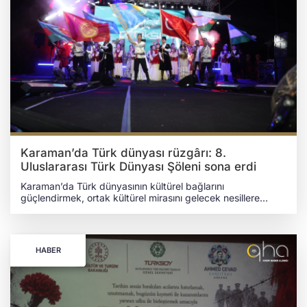
Karaman’da Türk dünyası rüzgârı: 8.
Uluslararası Türk Dünyası Şöleni sona erdi
Karaman’da Türk dünyasının kültürel bağlarını
güçlendirmek, ortak kültürel mirasını gelecek nesillere
aktarmak ve Türk halklarının ortak değerlerini uluslararası
ölçekte tanıtmak amacıyla görkemli bir şölen düzenlendi.
Uluslararası Türk Kültürü Teşkilatı (TÜRKSOY) ve Karaman
Belediyesi iş birliğinde tertip edilen 8. Uluslararası Türk
HABER
Dünyası Şöleni çerçevesinde Türk dünyasının dört bir
yanından birçok müzisyen, halk dansları topluluğu ve
sanatsever bir araya geldi. TÜRK DÜNYASI İLE SANAT
KARAMAN’DA BULUŞTU Türk Dünyası Kültür Parkı'nda 30
Temmuz ve 2 Ağustos 2026 tarihleri arasında düzenlenen