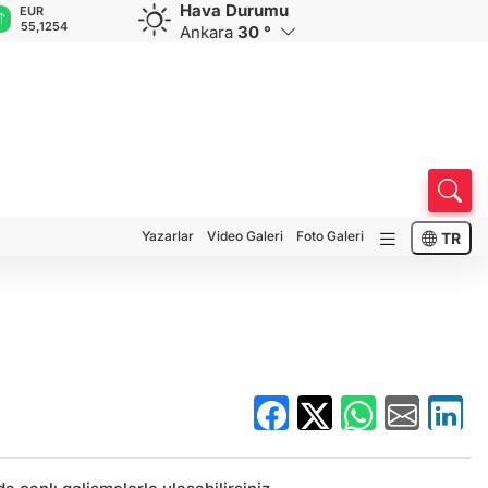
Hava Durumu
GBP
CHF
CAD
RUB
A
64,3468
59,0083
34,1883
0,5822
1
Ankara
30 °
Yazarlar
Video Galeri
Foto Galeri
TR