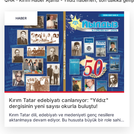
QHA - Kırım Haber Ajansı - Yıldız haberleri, son dakika gelişm
HABER
Kırım Tatar edebiyatı canlanıyor: "Yıldız"
dergisinin yeni sayısı okurla buluştu!
Kırım Tatar dili, edebiyatı ve medeniyeti genç nesillere
aktarılmaya devam ediyor. Bu hususta büyük bir role sahip
"Yıldız" dergisi ise yeni sayısıyla birlikte okuyucuyla
buluştu. KIRIM TATAR DİLİ, EDEBİYAT VE KÜLTÜRLE