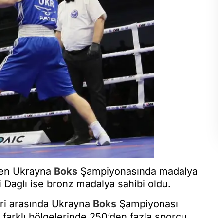
enen Ukrayna
Boks
Şampiyonasında madalya
i Daglı ise bronz madalya sahibi oldu.
eri arasında Ukrayna
Boks
Şampiyonası
farklı bölgelerinde 250’den fazla sporcu