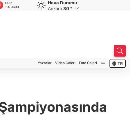
Hava Durumu
GBP
CHF
CAD
RUB
A
64,1885
58,6681
34,0098
0,5752
1
Ankara
30 °
Yazarlar
Video Galeri
Foto Galeri
TR
s Şampiyonasında