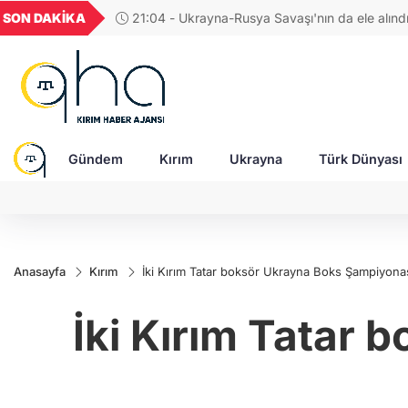
GEL
TND
BGN
VND
SON DAKİKA
17:38 - Araştırmacı yazar Gündoğdu: Kırım Tata
22
18,2365
16,2316
27,9743
0,0018
Türkleri ortak Türk kültürünün birçok unsurunu 
devam ediyor
Gündem
Kırım
Ukrayna
Türk Dünyası
Anasayfa
Kırım
İki Kırım Tatar boksör Ukrayna Boks Şampiyona
İki Kırım Tatar