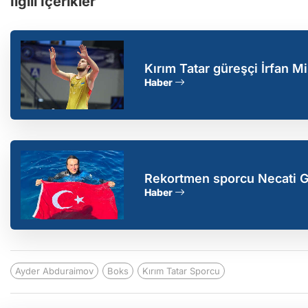
İlgili İçerikler
Kırım Tatar güreşçi İrfan 
yükseldi
Haber
Rekortmen sporcu Necati Gü
Haber
Ayder Abduraimov
Boks
Kırım Tatar Sporcu