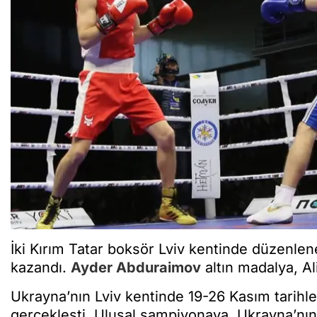
İki Kırım Tatar boksör Lviv kentinde düzenl
kazandı.
Ayder Abduraimov
altın madalya, Al
Ukrayna’nın Lviv kentinde 19-26 Kasım tarihl
gerçekleşti. Ulusal şampiyonaya, Ukrayna’nın 