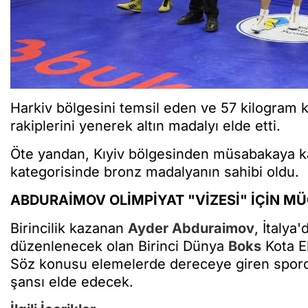
Harkiv bölgesini temsil eden ve 57 kilogram 
rakiplerini yenerek altın madalyı elde etti.
Öte yandan, Kıyiv bölgesinden müsabakaya kat
kategorisinde bronz madalyanın sahibi oldu.
ABDURAİMOV OLİMPİYAT "VİZESİ" İÇİN M
Birincilik kazanan
Ayder Abduraimov
, İtalya
düzenlenecek olan Birinci Dünya
Boks
Kota El
Söz konusu elemelerde dereceye giren sporcul
şansı elde edecek.