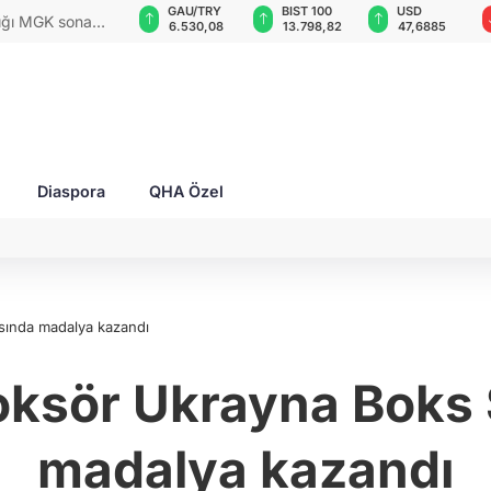
GAU/TRY
BIST 100
USD
EUR
rları ile Ahıska
6.530,08
13.798,82
47,6885
54,9693
yaşatmaya
Diaspora
QHA Özel
sında madalya kazandı
 boksör Ukrayna Bok
madalya kazandı