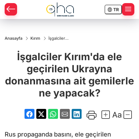
TR
Anasayfa
Kırım
İşgalciler
Kırım'da ele
geçirilen
İşgalciler Kırım'da ele
Ukrayna
donanmasına
ait gemilerle
geçirilen Ukrayna
ne yapacak?
donanmasına ait gemilerle
ne yapacak?
Rus propaganda basını, ele geçirilen