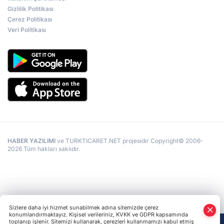
Gizlilik Politikası
Çerez Politikası
Veri Politikası
HABER YAZILIMI
ve TURKTICARET.NET projesidir Copyright© 2006-
2026 Tüm hakları saklıdır.
Sizlere daha iyi hizmet sunabilmek adına sitemizde çerez
konumlandırmaktayız. Kişisel verileriniz, KVKK ve GDPR kapsamında
toplanıp işlenir. Sitemizi kullanarak, çerezleri kullanmamızı kabul etmiş