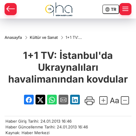
TR
Anasayfa
Kültür ve Sanat
1+1 TV:
İstanbul'da
Ukraynalıları
1+1 TV: İstanbul'da
havalimanından
kovdular
Ukraynalıları
havalimanından kovdular
Haber Giriş Tarihi: 24.01.2013 16:46
Haber Güncellenme Tarihi: 24.01.2013 16:46
Kaynak: Haber Merkezi