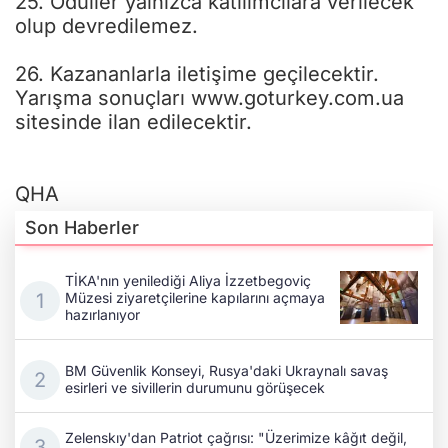
25. Ödüller yalnızca katılımcılara verilecek
olup devredilemez.
26. Kazananlarla iletişime geçilecektir.
Yarışma sonuçları www.goturkey.com.ua
sitesinde ilan edilecektir.
QHA
Son Haberler
TİKA'nın yenilediği Aliya İzzetbegoviç
Müzesi ziyaretçilerine kapılarını açmaya
hazırlanıyor
BM Güvenlik Konseyi, Rusya'daki Ukraynalı savaş
esirleri ve sivillerin durumunu görüşecek
Zelenskıy'dan Patriot çağrısı: "Üzerimize kâğıt değil,