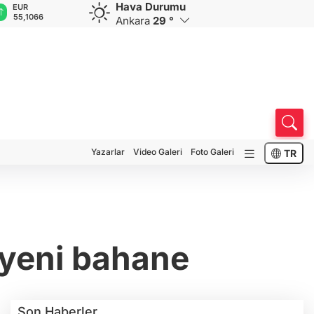
Hava Durumu
GBP
CHF
CAD
RUB
6
64,2298
59,0072
33,9633
0,5839
Ankara
29 °
Yazarlar
Video Galeri
Foto Galeri
TR
n yeni bahane
Son Haberler