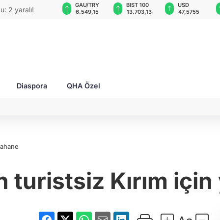
ND
GAU/TRY
BIST 100
USD
EUR
n CEO'su bombalı
,0018
6.549,15
13.703,13
47,5755
55,106
Diaspora
QHA Özel
 bahane
n turistsiz Kırım içi