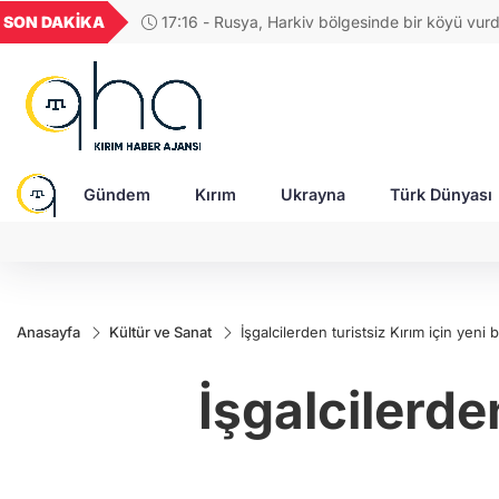
UYU
GEL
TND
BGN
V
SON DAKİKA
17:04 - Rus ordusuna SİHA üreten şirketi
1,1852
18,1933
16,2429
28,0626
0
saldırıda ağır yaralandı
Gündem
Kırım
Ukrayna
Türk Dünyası
Anasayfa
Kültür ve Sanat
İşgalcilerden turistsiz Kırım için yeni
İşgalcilerde