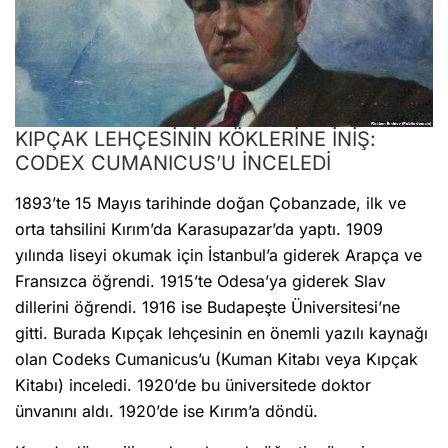
KIPÇAK LEHÇESİNİN KÖKLERİNE İNİŞ:
CODEX CUMANICUS’U İNCELEDİ
1893’te 15 Mayıs tarihinde doğan Çobanzade, ilk ve
orta tahsilini Kırım’da Karasupazar’da yaptı. 1909
yılında liseyi okumak için İstanbul’a giderek Arapça ve
Fransızca öğrendi. 1915’te Odesa’ya giderek Slav
dillerini öğrendi. 1916 ise Budapeşte Üniversitesi’ne
gitti. Burada Kıpçak lehçesinin en önemli yazılı kaynağı
olan Codeks Cumanicus’u (Kuman Kitabı veya Kıpçak
Kitabı) inceledi. 1920’de bu üniversitede doktor
ünvanını aldı. 1920’de ise Kırım’a döndü.