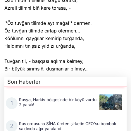
Qabrimde melekler sorğu sorasa,
Azrail tilimni biñ kere torasa, -
''Öz tuvğan tilimde ayt mağa!'' dermen,
Öz tuvğan tilimde cırlap ölermen...
Köñlümni qayğılar kemirip turğanda,
Halqımnı tınışsız yıldızı urğanda,
Tuvğan til, - başqası aqlıma kelmey,
Bir büyük sırımsıñ, duşmanlar bilmey..
Son Haberler
Rusya, Harkiv bölgesinde bir köyü vurdu:
2 yaralı!
Rus ordusuna SİHA üreten şirketin CEO'su bombalı
saldırıda ağır yaralandı