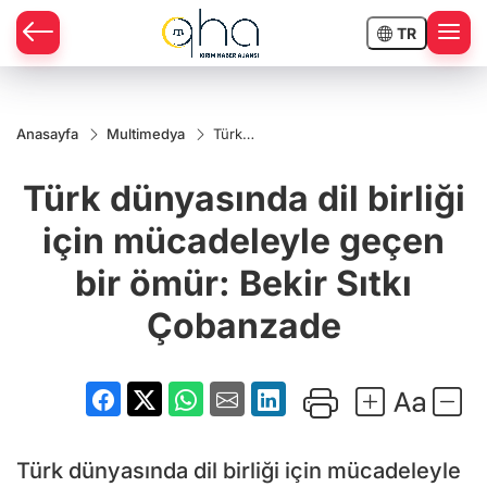
TR
Anasayfa
Multimedya
Türk
dünyasında
dil birliği için
Türk dünyasında dil birliği
mücadeleyle
geçen bir
ömür: Bekir
için mücadeleyle geçen
Sıtkı
Çobanzade
bir ömür: Bekir Sıtkı
Çobanzade
Türk dünyasında dil birliği için mücadeleyle