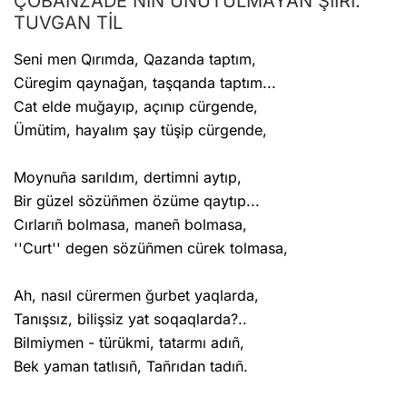
ÇOBANZADE'NİN UNUTULMAYAN ŞİİRİ:
TUVGAN TİL
Seni men Qırımda, Qazanda taptım,
Cüregim qaynağan, taşqanda taptım...
Cat elde muğayıp, açınıp cürgende,
Ümütim, hayalım şay tüşip cürgende,
Moynuña sarıldım, dertimni aytıp,
Bir güzel sözüñmen özüme qaytıp...
Cırlarıñ bolmasa, maneñ bolmasa,
''Curt'' degen sözüñmen cürek tolmasa,
Ah, nasıl cürermen ğurbet yaqlarda,
Tanışsız, bilişsiz yat soqaqlarda?..
Bilmiymen - türükmi, tatarmı adıñ,
Bek yaman tatlısıñ, Tañrıdan tadıñ.