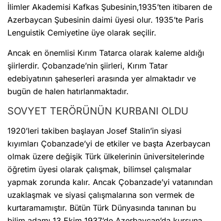
İlimler Akademisi Kafkas Şubesinin,1935’ten itibaren de
Azerbaycan Şubesinin daimi üyesi olur. 1935’te Paris
Lenguistik Cemiyetine üye olarak seçilir.
Ancak en önemlisi Kırım Tatarca olarak kaleme aldığı
şiirlerdir. Çobanzade’nin şiirleri, Kırım Tatar
edebiyatının şaheserleri arasında yer almaktadır ve
bugün de halen hatırlanmaktadır.
SOVYET TERÖRÜNÜN KURBANI OLDU
1920’leri takiben başlayan Josef Stalin’in siyasi
kıyımları Çobanzade’yi de etkiler ve başta Azerbaycan
olmak üzere değişik Türk ülkelerinin üniversitelerinde
öğretim üyesi olarak çalışmak, bilimsel çalışmalar
yapmak zorunda kalır. Ancak Çobanzade’yi vatanından
uzaklaşmak ve siyasi çalışmalarına son vermek de
kurtaramamıştır. Bütün Türk Dünyasında tanınan bu
bilim adamı 13 Ekim 1937’de Azerbaycan’da kurşuna