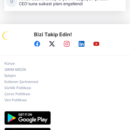
CEO'suna suikast planı engellendi
Bizi Takip Edin!
Künye
QIRIM MEDİA
İletişim
Kullanım Şartnamesi
Gizlilik Politikası
Çerez Politikası
Veri Politikası