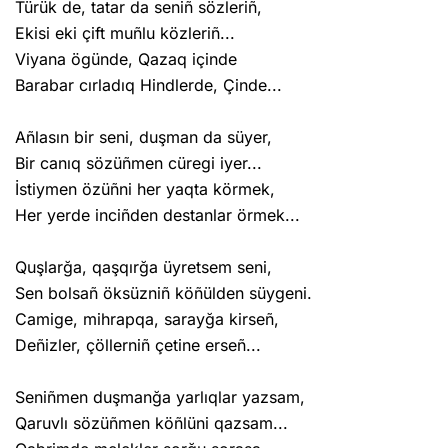
Türük de, tatar da seniñ sözleriñ,
Ekisi eki çift muñlu közleriñ...
Viyana ögünde, Qazaq içinde
Barabar cırladıq Hindlerde, Çinde...
Añlasın bir seni, duşman da süyer,
Bir canıq sözüñmen cüregi iyer...
İstiymen özüñni her yaqta körmek,
Her yerde inciñden destanlar örmek...
Quşlarğa, qaşqırğa üyretsem seni,
Sen bolsañ öksüzniñ köñülden süygeni.
Camige, mihrapqa, sarayğa kirseñ,
Deñizler, çöllerniñ çetine erseñ...
Seniñmen duşmanğa yarlıqlar yazsam,
Qaruvlı sözüñmen köñlüni qazsam...