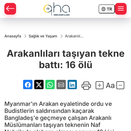
TR
Anasayfa
Sağlık ve Yaşam
Arakanlıları
taşıyan
tekne
Arakanlıları taşıyan tekne
battı: 16
ölü
battı: 16 ölü
Myanmar'ın Arakan eyaletinde ordu ve
Budistlerin saldırısından kaçarak
Bangladeş'e geçmeye çalışan Arakanlı
Müslümanları taşıyan teknenin Naf