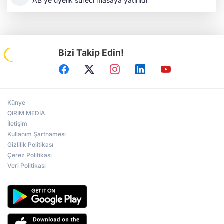
AB'ye üyelik süreci masaya yatırıldı
Bizi Takip Edin!
Künye
QIRIM MEDİA
İletişim
Kullanım Şartnamesi
Gizlilik Politikası
Çerez Politikası
Veri Politikası