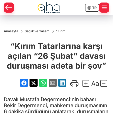
TR
Anasayfa
Sağlık ve Yaşam
“Kırım
Tatarlarına
karşı
“Kırım Tatarlarına karşı
açılan “26
Şubat”
davası
açılan “26 Şubat” davası
duruşması
adeta bir
duruşması adeta bir şov”
şov”
Davalı Mustafa Degermenci’nin babası
Bekir Degermenci, mahkeme duruşmasının
6 dakika sürdüğünü anlatarak, duruşmaların