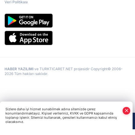
Veri Politikası
HABER YAZILIMI
ve TURKTICARET.NET projesidir Copyright© 2006-
2026 Tüm hakları saklıdır.
Sizlere daha iyi hizmet sunabilmek adına sitemizde çerez
konumlandırmaktayız. Kişisel verileriniz, KVKK ve GDPR kapsamında
toplanıp işlenir. Sitemizi kullanarak, çerezleri kullanmamızı kabul etmiş
olacaksınız.
Anasayfa
Haber Ara
Yazarlar