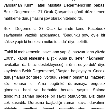
yargılanan Kırım Tatarı Mustafa Degermenci’nin babası
Bekir Degermenci, 27 Ocak Çarşamba günü düzenlenen
mahkeme duruşmasını şov olarak nitelendirdi.
Bekir Degermenci 27 Ocak tarihinde kendi Facebook
sayfasında yazdığı açıklamada, “Bugünkü şov, öyle bir
sükse yaptı ki herkesin nutku tutuldu” diye belirtti.
“Tabii ki mahkemenin, savcıların yaptığı başvuruların yüzde
100’nü kabul etmesine alıştık. Ama bu sefer, hâkimlerin,
avukatları da biraz destekleyeceğini ümit ediyorduk” diye
kaydeden Bekir Degermenci, “Baştan başlayayım. Önceki
duruşmalara zor girebiliyorduk. Yerlerin olmaması mazereti
söz konusu idi. Ama bugünkü duruşmaya engelsiz
girmemiz beni ve herhalde herkesi şaşırttı. Salona
girdiğimiz zaman sadece bir savcı oturuyordu. Biz daha
çok şaşırdık. Duruşma başladığı zaman savcı, davalının
birisinin ameliyat öncesi prosedürlerden geçmesi