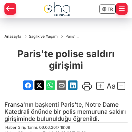
TR
Anasayfa
Sağlık ve Yaşam
Paris'te
polise
saldırı
Paris'te polise saldırı
girişimi
girişimi
Fransa'nın başkenti Paris'te, Notre Dame
Katedrali önünde bir polis memuruna saldırı
girişiminde bulunulduğu öğrenildi.
Haber Giriş Tarihi: 06.06.2017 18:08