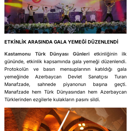
ETKİNLİK ARASINDA GALA YEMEĞİ DÜZENLENDİ
Kastamonu
Türk Dünyası Günleri
etkinliğinin ilk
gününde, etkinlik kapsamında gala yemeği düzenlendi.
Protokolün ve basın mensuplarının katıldığı gala
yemeğinde Azerbaycan Devlet Sanatçısı Turan
Manafzade, sahnede piyanonun başına geçti.
Manafzade hem Türk Dünyasından hem Azerbaycan
Türklerinden ezgilerle kulakların pasını sildi.