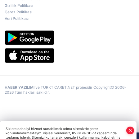
Gizlilik Politikası
Çerez Politikası
Veri Politikası
HABER YAZILIMI
ve TURKTICARET.NET projesidir Copyright© 2006-
2026 Tüm hakları saklıdır.
Sizlere daha iyi hizmet sunabilmek adına sitemizde çerez
konumlandırmaktayız. Kişisel verileriniz, KVKK ve GDPR kapsamında
toplanıp işlenir. Sitemizi kullanarak, çerezleri kullanmamızı kabul etmiş