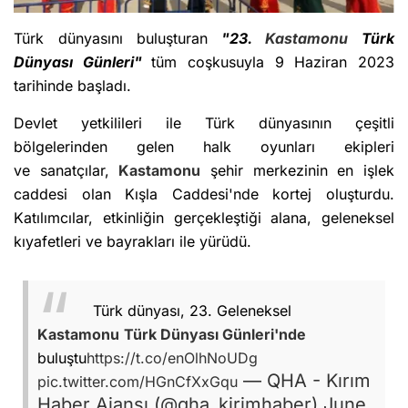
Türk dünyasını buluşturan
"23.
Kastamonu
Türk
Dünyası Günleri"
tüm coşkusuyla 9 Haziran 2023
tarihinde başladı.
Devlet yetkilileri ile Türk dünyasının çeşitli
bölgelerinden gelen halk oyunları ekipleri
ve sanatçılar,
Kastamonu
şehir merkezinin en işlek
caddesi olan Kışla Caddesi'nde kortej oluşturdu.
Katılımcılar, etkinliğin gerçekleştiği alana, geleneksel
kıyafetleri ve bayrakları ile yürüdü.
Türk dünyası, 23. Geleneksel
Kastamonu
Türk Dünyası Günleri'nde
buluştu
https://t.co/enOlhNoUDg
— QHA - Kırım
pic.twitter.com/HGnCfXxGqu
Haber Ajansı (@qha_kirimhaber)
June