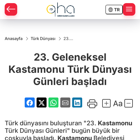
TR
Anasayfa
Türk Dünyası
23.
Geleneksel
Kastamonu
23. Geleneksel
Türk
Dünyası
Günleri
Kastamonu Türk Dünyası
başladı
Günleri başladı
Türk dünyasını buluşturan "23.
Kastamonu
Türk Dünyası Günleri" bugün büyük bir
coşkuyla başladı.
Kastamonu
Belediyesi