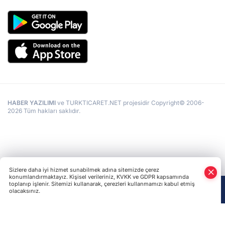
HABER YAZILIMI
ve TURKTICARET.NET projesidir Copyright© 2006-
2026 Tüm hakları saklıdır.
Sizlere daha iyi hizmet sunabilmek adına sitemizde çerez
konumlandırmaktayız. Kişisel verileriniz, KVKK ve GDPR kapsamında
toplanıp işlenir. Sitemizi kullanarak, çerezleri kullanmamızı kabul etmiş
olacaksınız.
Anasayfa
Haber Ara
Yazarlar