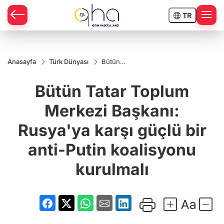
TR
Anasayfa
Türk Dünyası
Bütün
Tatar
Toplum
Bütün Tatar Toplum
Merkezi
Başkanı:
Rusya'ya
Merkezi Başkanı:
karşı
güçlü bir
Rusya'ya karşı güçlü bir
anti-Putin
koalisyonu
kurulmalı
anti-Putin koalisyonu
kurulmalı