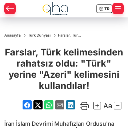
TR
Anasayfa
Türk Dünyası
Farslar, Türk
kelimesinden
rahatsız
Farslar, Türk kelimesinden
oldu: "Türk"
yerine
"Azeri"
rahatsız oldu: "Türk"
kelimesini
kullandılar!
yerine "Azeri" kelimesini
kullandılar!
İran İslam Devrimi Muhafızları Ordusu'na