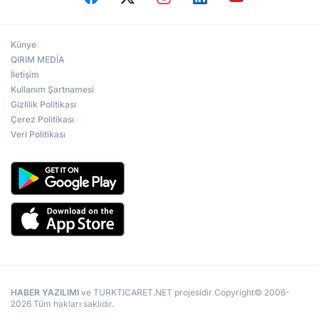
Künye
QIRIM MEDİA
İletişim
Kullanım Şartnamesi
Gizlilik Politikası
Çerez Politikası
Veri Politikası
HABER YAZILIMI
ve TURKTICARET.NET projesidir Copyright© 2006-
2026 Tüm hakları saklıdır.