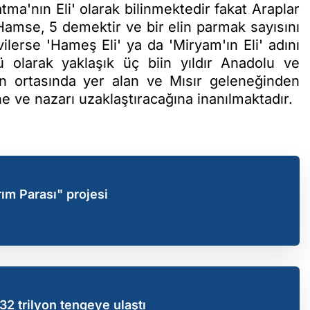
atma'nın Eli' olarak bilinmektedir fakat Araplar
Hamse, 5 demektir ve bir elin parmak sayısını
lerse 'Hameş Eli' ya da 'Miryam'ın Eli' adını
 olarak yaklaşık üç biin yıldır Anadolu ve
in ortasında yer alan ve Mısır geleneğinden
 ve nazarı uzaklaştıracağına inanılmaktadır.
rım Parası" projesi
32 trilyon tengeye ulaştı