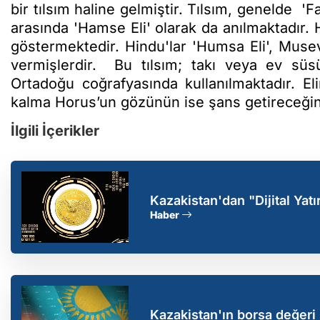
bir tılsım haline gelmiştir. Tılsım, genelde 'F
arasında 'Hamse Eli' olarak da anılmaktadır. 
göstermektedir. Hindu'lar 'Humsa Eli', Musevi
vermişlerdir. Bu tılsım; takı veya ev süsü
Ortadoğu coğrafyasında kullanılmaktadır. El
kalma Horus’un gözünün ise şans getireceğine
İlgili İçerikler
Kazakistan'dan "Dijital Yatı
Haber
Kazakistan'ın borsa değeri 