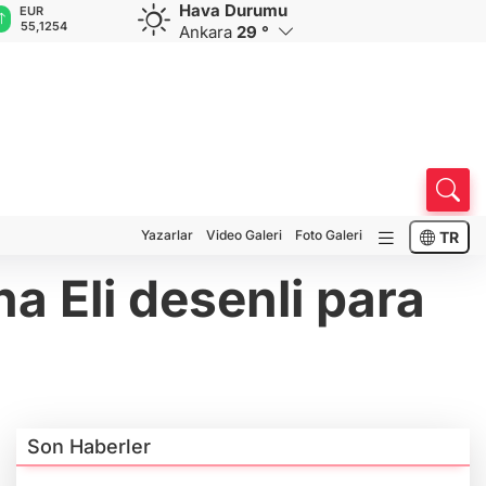
Hava Durumu
GBP
CHF
CAD
RUB
A
64,3468
59,0083
34,1883
0,5822
1
Ankara
29 °
Yazarlar
Video Galeri
Foto Galeri
TR
 Eli desenli para
Son Haberler