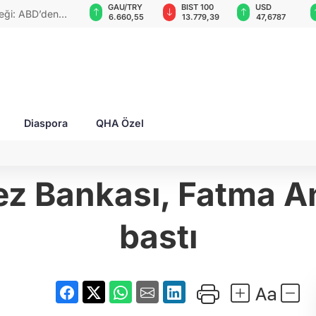
GAU/TRY
BIST 100
USD
EUR
ketti: Bu durum
6.660,55
13.779,39
47,6787
55,1254
Diaspora
QHA Özel
z Bankası, Fatma Ana
bastı