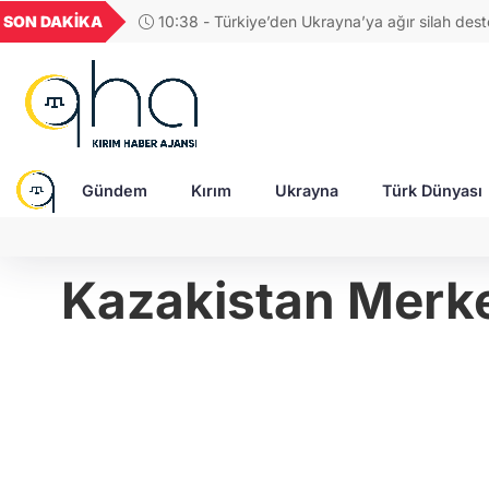
GEL
TND
BGN
VND
SON DAKİKA
09:48 - İran Savaşı ABD'nin silah stoklarını tü
49
18,2677
16,3788
27,9743
0,0018
Rusya ve Çin'i güçlendirebilir!
Gündem
Kırım
Ukrayna
Türk Dünyası
Kazakistan Merke