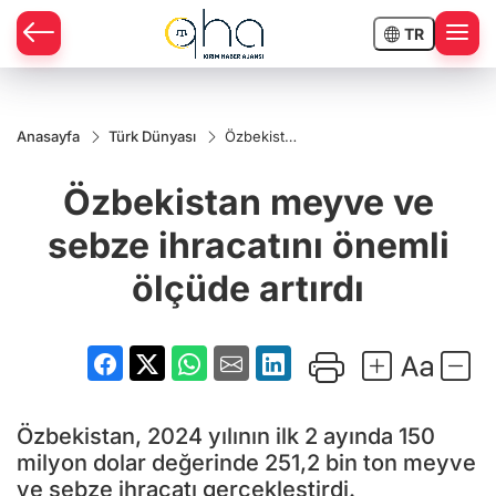
TR
Anasayfa
Türk Dünyası
Özbekistan
meyve ve
sebze
Özbekistan meyve ve
ihracatını
önemli
ölçüde
sebze ihracatını önemli
artırdı
ölçüde artırdı
Özbekistan, 2024 yılının ilk 2 ayında 150
milyon dolar değerinde 251,2 bin ton meyve
ve sebze ihracatı gerçekleştirdi.