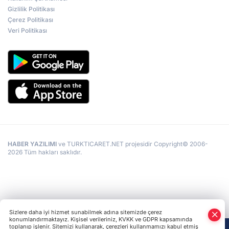
Gizlilik Politikası
Çerez Politikası
Veri Politikası
HABER YAZILIMI
ve TURKTICARET.NET projesidir Copyright© 2006-
2026 Tüm hakları saklıdır.
Sizlere daha iyi hizmet sunabilmek adına sitemizde çerez
konumlandırmaktayız. Kişisel verileriniz, KVKK ve GDPR kapsamında
toplanıp işlenir. Sitemizi kullanarak, çerezleri kullanmamızı kabul etmiş