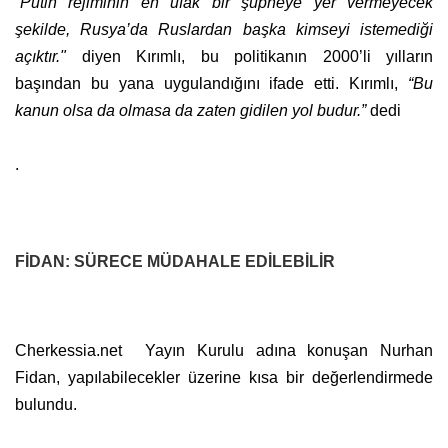
“Putin rejiminin en ufak bir şüpheye yer vermeyecek
şekilde, Rusya’da Ruslardan başka kimseyi istemediği
açıktır."
diyen Kırımlı, bu politikanın 2000’li yılların
başından bu yana uygulandığını ifade etti. Kırımlı,
“Bu
kanun olsa da olmasa da zaten gidilen yol budur.”
dedi
.
FİDAN: SÜRECE MÜDAHALE EDİLEBİLİR
Cherkessia.net Yayın Kurulu adına konuşan Nurhan
Fidan, yapılabilecekler üzerine kısa bir değerlendirmede
bulundu.