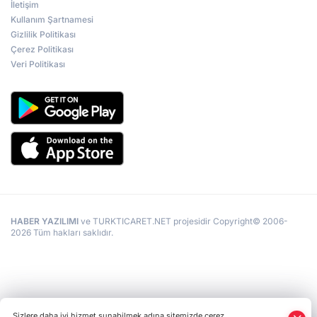
İletişim
Kullanım Şartnamesi
Gizlilik Politikası
Çerez Politikası
Veri Politikası
HABER YAZILIMI
ve TURKTICARET.NET projesidir Copyright© 2006-
2026 Tüm hakları saklıdır.
Sizlere daha iyi hizmet sunabilmek adına sitemizde çerez