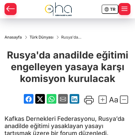
TR
Anasayfa
Türk Dünyası
Rusya'da
anadilde
eğitimi
Rusya'da anadilde eğitimi
engelleyen
yasaya
karşı
engelleyen yasaya karşı
komisyon
kurulacak
komisyon kurulacak
Kafkas Dernekleri Federasyonu, Rusya’da
anadilde eğitimi yasaklayan yasayı
tartışmak üzere bir forum düzenledi.