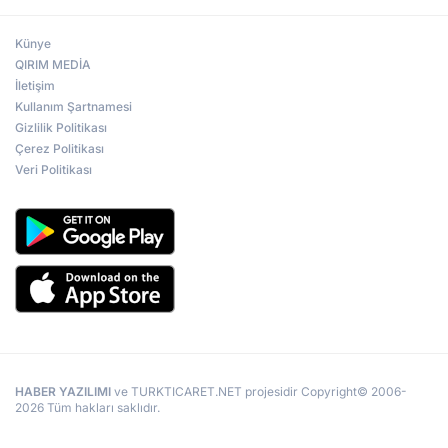
Künye
QIRIM MEDİA
İletişim
Kullanım Şartnamesi
Gizlilik Politikası
Çerez Politikası
Veri Politikası
HABER YAZILIMI
ve TURKTICARET.NET projesidir Copyright© 2006-
2026 Tüm hakları saklıdır.