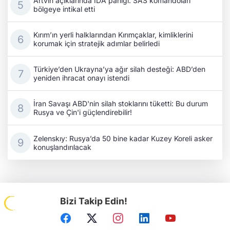
Artvin açıklarında İDA paniği: SAS komandoları
bölgeye intikal etti
Kırım’ın yerli halklarından Kırımçaklar, kimliklerini
korumak için stratejik adımlar belirledi
Türkiye’den Ukrayna’ya ağır silah desteği: ABD’den
yeniden ihracat onayı istendi
İran Savaşı ABD'nin silah stoklarını tüketti: Bu durum
Rusya ve Çin'i güçlendirebilir!
Zelenskıy: Rusya’da 50 bine kadar Kuzey Koreli asker
konuşlandırılacak
Bizi Takip Edin!