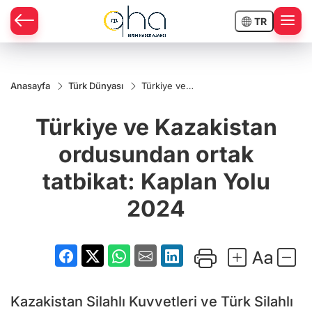
TR
Anasayfa
Türk Dünyası
Türkiye ve
Kazakistan
ordusundan
Türkiye ve Kazakistan
ortak
tatbikat:
Kaplan Yolu
ordusundan ortak
2024
tatbikat: Kaplan Yolu
2024
Kazakistan Silahlı Kuvvetleri ve Türk Silahlı