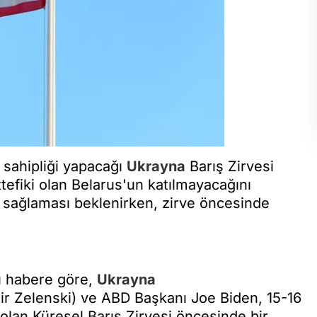
v sahipliği yapacağı
Ukrayna
Barış Zirvesi
efiki olan Belarus'un katılmayacağını
ım sağlaması beklenirken, zirve öncesinde
ı habere göre,
Ukrayna
r Zelenski) ve ABD Başkanı Joe Biden, 15-16
olan Küresel Barış Zirvesi öncesinde bir