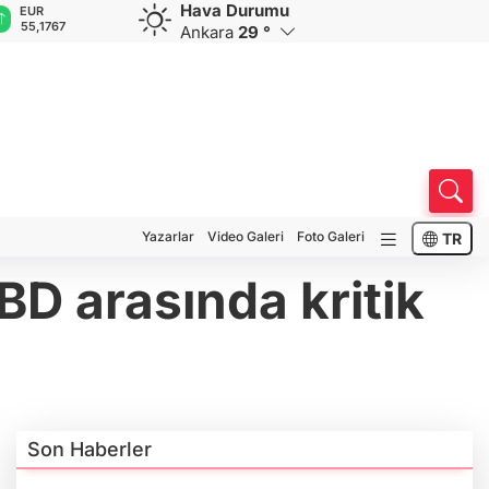
Hava Durumu
GBP
CHF
CAD
RUB
A
64,3957
59,0425
34,2166
0,5822
1
Ankara
29 °
Yazarlar
Video Galeri
Foto Galeri
TR
BD arasında kritik
Son Haberler