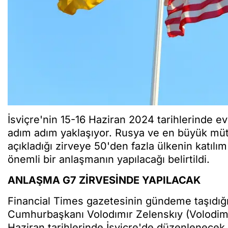
İsviçre'nin 15-16 Haziran 2024 tarihlerinde e
adım adım yaklaşıyor. Rusya ve en büyük mütt
açıkladığı zirveye 50'den fazla ülkenin katıl
önemli bir anlaşmanın yapılacağı belirtildi.
ANLAŞMA G7 ZİRVESİNDE YAPILACAK
Financial Times gazetesinin gündeme taşıdığ
Cumhurbaşkanı Volodımır Zelenskıy (Volodimi
Haziran tarihlerinde İsviçre'de düzenlenecek 