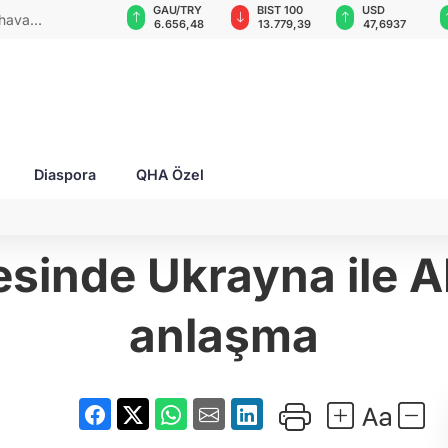
GAU/TRY
BIST 100
USD
EUR
 2 yaralı!
6.656,48
13.779,39
47,6937
55,1767
Diaspora
QHA Özel
esinde Ukrayna ile A
anlaşma