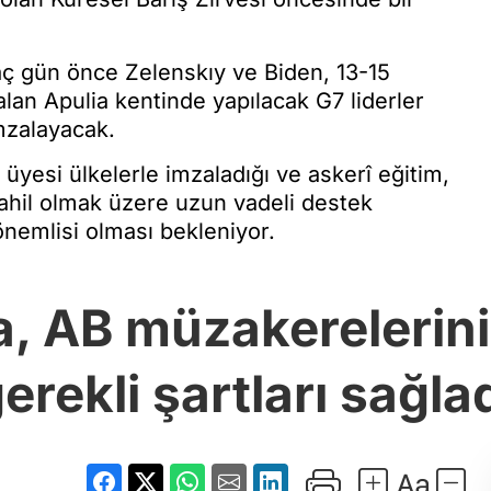
kaç gün önce Zelenskıy ve Biden, 13-15
alan Apulia kentinde yapılacak G7 liderler
mzalayacak.
yesi ülkelerle imzaladığı ve askerî eğitim,
ahil olmak üzere uzun vadeli destek
önemlisi olması bekleniyor.
 AB müzakerelerinin
erekli şartları sağla