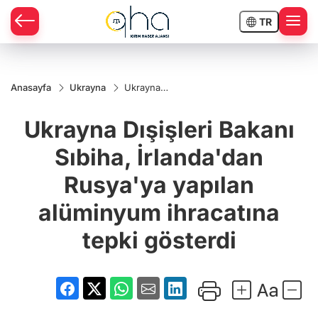
TR
Anasayfa
Ukrayna
Ukrayna
Dışişleri
Bakanı
Ukrayna Dışişleri Bakanı
Sıbiha,
İrlanda'dan
Rusya'ya
Sıbiha, İrlanda'dan
yapılan
alüminyum
Rusya'ya yapılan
ihracatına
tepki
gösterdi
alüminyum ihracatına
tepki gösterdi