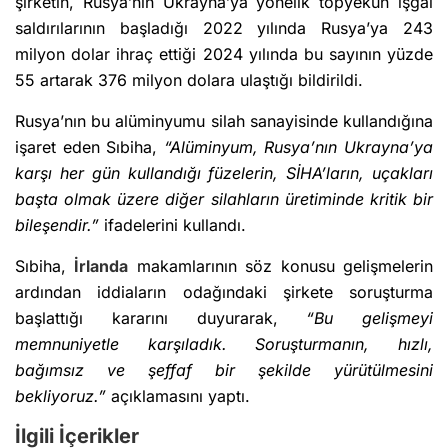
şirketin, Rusya’nın Ukrayna’ya yönelik topyekûn işgal
saldırılarının başladığı 2022 yılında Rusya’ya 243
milyon dolar ihraç ettiği 2024 yılında bu sayının yüzde
55 artarak 376 milyon dolara ulaştığı bildirildi.
Rusya’nın bu alüminyumu silah sanayisinde kullandığına
işaret eden Sıbiha,
“Alüminyum, Rusya’nın Ukrayna’ya
karşı her gün kullandığı füzelerin, SİHA’ların, uçakları
başta olmak üzere diğer silahların üretiminde kritik bir
bileşendir.”
ifadelerini kullandı.
Sıbiha,
İrlanda
makamlarının söz konusu gelişmelerin
ardından iddiaların odağındaki şirkete soruşturma
başlattığı kararını duyurarak,
“Bu gelişmeyi
memnuniyetle karşıladık. Soruşturmanın, hızlı,
bağımsız ve şeffaf bir şekilde yürütülmesini
bekliyoruz.”
açıklamasını yaptı.
İlgili İçerikler