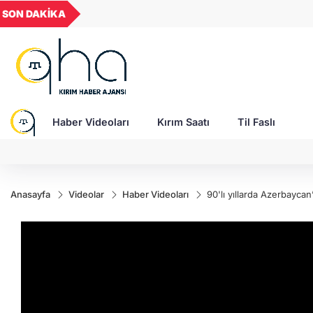
GEL
TND
BGN
VND
SON DAKİKA
17:36 - Temmuz bilançosu açıklandı: Ukrayna
49
18,2677
16,3788
27,9743
0,0018
savunması balistik füze yetersizliği ile karşı karşı
Haber Videoları
Kırım Saatı
Til Faslı
Anasayfa
Videolar
Haber Videoları
90'lı yıllarda Azerbaycan