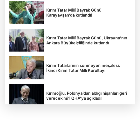
Kırım Tatar Millî Bayrak Günü
Karayavşan’da kutlandı!
Kırım Tatar Millî Bayrak Günü, Ukrayna’nın
Ankara Büyükelçiliğinde kutlandı
Kırım Tatarlarının sönmeyen meşalesi:
İkinci Kırım Tatar Millî Kurultayı
Kırımoğlu, Polonya’dan aldığı nişanları geri
verecek mi? QHA’ya açıkladı!
“Rus esareti öldürür”: Ukrayna
Gazeteciler Birliği Başkanı Serhiy
Tomilenko QHA'ya Konuştu