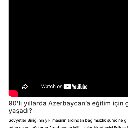
90'lı yıllarda Azerbaycan’a eğitim için 
yaşadı?
Sovyetler Birliği’nin yıkılmasının ardından bağımsızlık sürecine
eden ve yol gösteren Azerbaycan Milli İlimler Akademisi Folklor E