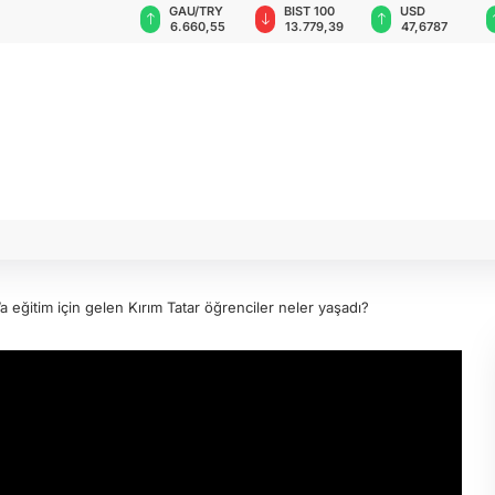
GAU/TRY
BIST 100
USD
EUR
 hava
6.660,55
13.779,39
47,6787
55,1254
ya
’a eğitim için gelen Kırım Tatar öğrenciler neler yaşadı?