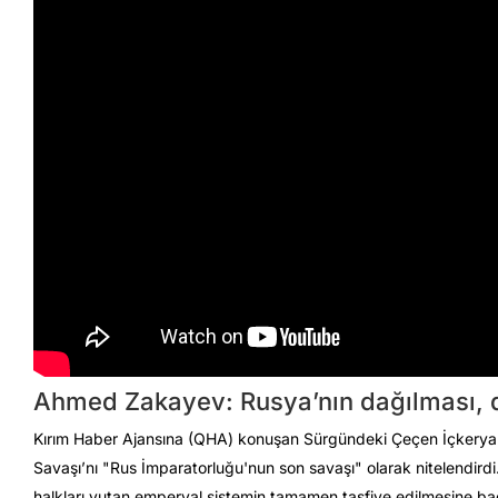
Ahmed Zakayev: Rusya’nın dağılması, d
Kırım Haber Ajansına (QHA) konuşan Sürgündeki Çeçen İçkery
Savaşı’nı "Rus İmparatorluğu'nun son savaşı" olarak nitelendirdi.
halkları yutan emperyal sistemin tamamen tasfiye edilmesine ba