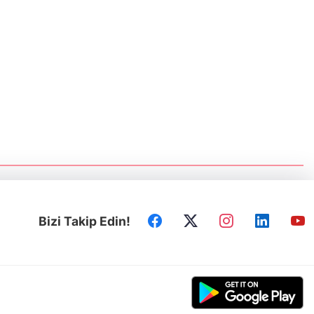
Prof.Dr. Ruhi Ersoy: Kırım, sürgün ve
Sovyet zulmünün sembolü oldu
Türk dünyasının repressiya hafızası
Ankara’da yaşatıldı
Kerkük Valisi Ağa: Türk dünyasının
tecrübelerini Kerkük'e intikal ettireceğiz
Irak Türklüğünün siyasi mücadelesi
Ankara'da ele alındı
Bizi Takip Edin!