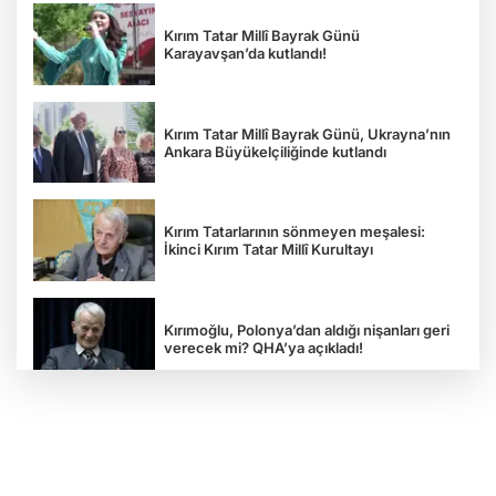
Kırım Tatar Millî Bayrak Günü
Karayavşan’da kutlandı!
Kırım Tatar Millî Bayrak Günü, Ukrayna’nın
Ankara Büyükelçiliğinde kutlandı
Kırım Tatarlarının sönmeyen meşalesi:
İkinci Kırım Tatar Millî Kurultayı
Kırımoğlu, Polonya’dan aldığı nişanları geri
verecek mi? QHA’ya açıkladı!
“Rus esareti öldürür”: Ukrayna
Gazeteciler Birliği Başkanı Serhiy
Tomilenko QHA'ya Konuştu