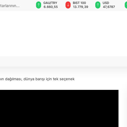
ND
GAU/TRY
BIST 100
USD
EUR
rdu: 6 balistik
,0018
6.660,55
13.779,39
47,6787
55,125
n dağılması, dünya barışı için tek seçenek