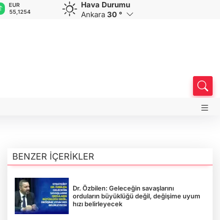
Hava Durumu
GBP
CHF
CAD
RUB
4
64,3468
59,0083
34,1883
0,5822
Ankara
30 °
BENZER İÇERİKLER
Dr. Özbilen: Geleceğin savaşlarını
orduların büyüklüğü değil, değişime uyum
hızı belirleyecek