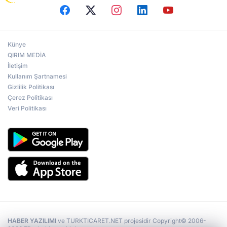
Prof.Dr. Ruhi Ersoy: Kırım, sürgün ve
Sovyet zulmünün sembolü oldu
Künye
Türk dünyasının repressiya hafızası
Ankara’da yaşatıldı
QIRIM MEDİA
İletişim
Kullanım Şartnamesi
Gizlilik Politikası
Kerkük Valisi Ağa: Türk dünyasının
Çerez Politikası
tecrübelerini Kerkük'e intikal ettireceğiz
Veri Politikası
Irak Türklüğünün siyasi mücadelesi
Ankara'da ele alındı
HABER YAZILIMI
ve TURKTICARET.NET projesidir Copyright© 2006-