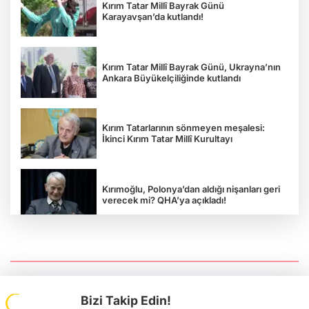
Kırım Tatar Millî Bayrak Günü
Karayavşan’da kutlandı!
Kırım Tatar Millî Bayrak Günü, Ukrayna’nın
Ankara Büyükelçiliğinde kutlandı
Kırım Tatarlarının sönmeyen meşalesi:
İkinci Kırım Tatar Millî Kurultayı
Kırımoğlu, Polonya’dan aldığı nişanları geri
verecek mi? QHA’ya açıkladı!
“Rus esareti öldürür”: Ukrayna
Gazeteciler Birliği Başkanı Serhiy
Tomilenko QHA'ya Konuştu
Bizi Takip Edin!