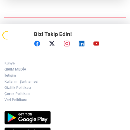
“Rus esareti öldürür”: Ukrayna
Gazeteciler Birliği Başkanı Serhiy
Tomilenko QHA'ya Konuştu
Bizi Takip Edin!
Prof.Dr. Ruhi Ersoy: Kırım, sürgün ve
Sovyet zulmünün sembolü oldu
Künye
Türk dünyasının repressiya hafızası
Ankara’da yaşatıldı
QIRIM MEDİA
İletişim
Kullanım Şartnamesi
Gizlilik Politikası
Kerkük Valisi Ağa: Türk dünyasının
Çerez Politikası
tecrübelerini Kerkük'e intikal ettireceğiz
Veri Politikası
Irak Türklüğünün siyasi mücadelesi
Ankara'da ele alındı