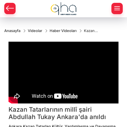
Anasayfa
Videolar
Haber Videoları
Kazan
Tatarlarının
millî şairi
Abdullah
Tukay
Ankara'da
anıldı
Kazan Tatarlarının millî şairi
Abdullah Tukay Ankara'da anıldı
Ankara Kazan Tatarları Kültür, Yardımlaşma ve Dayanışma