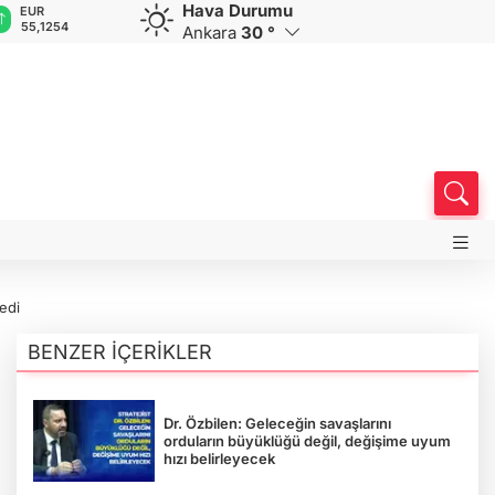
Hava Durumu
EUR
GBP
CHF
CAD
R
55,1254
64,3468
59,0083
34,1883
0
Ankara
30 °
edi
BENZER İÇERİKLER
Dr. Özbilen: Geleceğin savaşlarını
orduların büyüklüğü değil, değişime uyum
hızı belirleyecek