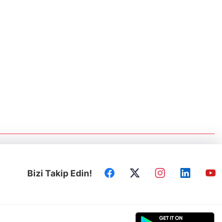
Prof.Dr. Ruhi Ersoy: Kırım, sürgün ve
Sovyet zulmünün sembolü oldu
Türk dünyasının repressiya hafızası
Ankara’da yaşatıldı
Kerkük Valisi Ağa: Türk dünyasının
tecrübelerini Kerkük'e intikal ettireceğiz
Irak Türklüğünün siyasi mücadelesi
Ankara'da ele alındı
Bizi Takip Edin!