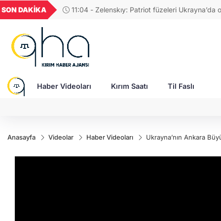
UYU
GEL
TND
BGN
SON DAKİKA
11:04 - Zelenskıy: Patriot füzeleri Ukrayna’da
52
1,1849
18,2677
16,3788
27,9743
insanları koruyor, depolarda beklediğinde değil
Haber Videoları
Kırım Saatı
Til Faslı
Anasayfa
Videolar
Haber Videoları
Ukrayna’nın Ankara Büyük