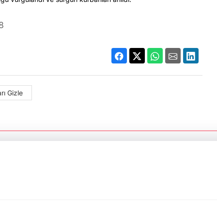
8
rı Gizle