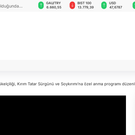
VND
GAU/TRY
BIST 100
USD
 olduğunda
0,0018
6.660,55
13.779,39
47,6787
elçiliği, Kırım Tatar Sürgünü ve Soykırımı’na özel anma programı düzenl