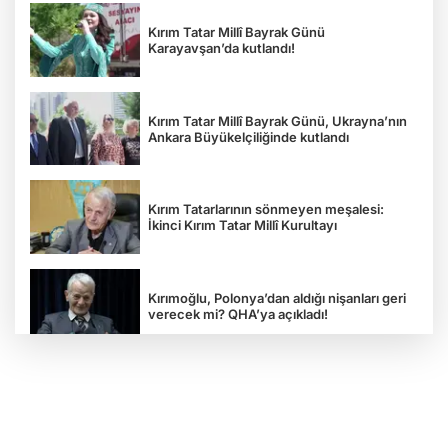
Kırım Tatar Millî Bayrak Günü
Karayavşan’da kutlandı!
Kırım Tatar Millî Bayrak Günü, Ukrayna’nın
Ankara Büyükelçiliğinde kutlandı
Kırım Tatarlarının sönmeyen meşalesi:
İkinci Kırım Tatar Millî Kurultayı
Kırımoğlu, Polonya’dan aldığı nişanları geri
verecek mi? QHA’ya açıkladı!
“Rus esareti öldürür”: Ukrayna
Gazeteciler Birliği Başkanı Serhiy
Tomilenko QHA'ya Konuştu