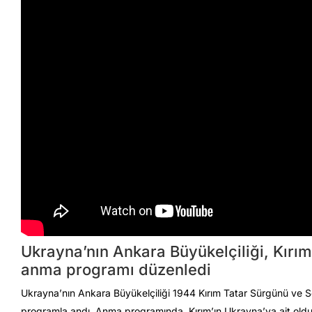
Ukrayna’nın Ankara Büyükelçiliği, Kırım
anma programı düzenledi
Ukrayna’nın Ankara Büyükelçiliği 1944 Kırım Tatar Sürgünü ve So
programla andı. Anma programında, Kırım’ın Ukrayna’ya ait olduğ