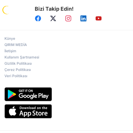
Bizi Takip Edin!
Prof.Dr. Ruhi Ersoy: Kırım, sürgün ve
Sovyet zulmünün sembolü oldu
Künye
Türk dünyasının repressiya hafızası
Ankara’da yaşatıldı
QIRIM MEDİA
İletişim
Kullanım Şartnamesi
Gizlilik Politikası
Kerkük Valisi Ağa: Türk dünyasının
Çerez Politikası
tecrübelerini Kerkük'e intikal ettireceğiz
Veri Politikası
Irak Türklüğünün siyasi mücadelesi
Ankara'da ele alındı