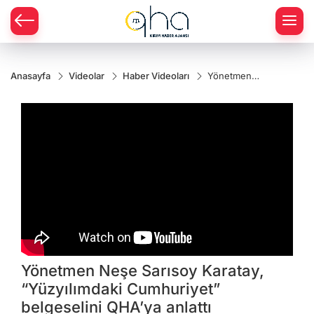
Anasayfa
Videolar
Haber Videoları
Yönetmen
Neşe
Sarısoy
Karatay,
“Yüzyılımdaki
Cumhuriyet”
belgeselini
QHA’ya
anlattı
Yönetmen Neşe Sarısoy Karatay,
“Yüzyılımdaki Cumhuriyet”
belgeselini QHA’ya anlattı