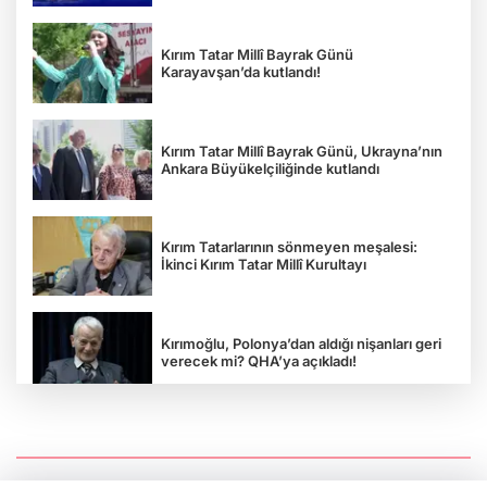
Kırım Tatar Millî Bayrak Günü
Karayavşan’da kutlandı!
Kırım Tatar Millî Bayrak Günü, Ukrayna’nın
Ankara Büyükelçiliğinde kutlandı
Kırım Tatarlarının sönmeyen meşalesi:
İkinci Kırım Tatar Millî Kurultayı
Kırımoğlu, Polonya’dan aldığı nişanları geri
verecek mi? QHA’ya açıkladı!
“Rus esareti öldürür”: Ukrayna
Gazeteciler Birliği Başkanı Serhiy
Tomilenko QHA'ya Konuştu